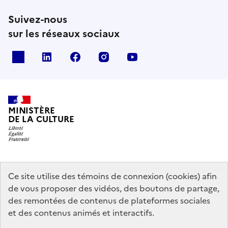
Suivez-nous
sur les réseaux sociaux
x
linkedin
facebook
instagram
youtube
MINISTÈRE
DE LA CULTURE
data.gouv.fr
legifrance.gouv.fr
info.gouv.fr
Ce site utilise des témoins de connexion (cookies) afin
de vous proposer des vidéos, des boutons de partage,
service-public.gouv.fr
des remontées de contenus de plateformes sociales
et des contenus animés et interactifs.