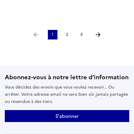
1
2
3
Aller à la page précédente
Aller à la page suiv
Abonnez-vous à notre lettre d’information
Vous décidez des envois que vous voulez recevoir… Ou
arrêter. Votre adresse email ne sera bien sûr jamais partagée
ou revendue à des tiers.
S'abonner