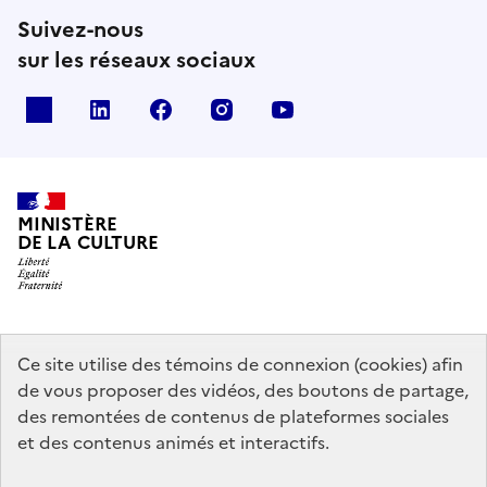
Suivez-nous
sur les réseaux sociaux
x
linkedin
facebook
instagram
youtube
MINISTÈRE
DE LA CULTURE
data.gouv.fr
legifrance.gouv.fr
info.gouv.fr
Ce site utilise des témoins de connexion (cookies) afin
de vous proposer des vidéos, des boutons de partage,
service-public.gouv.fr
des remontées de contenus de plateformes sociales
et des contenus animés et interactifs.