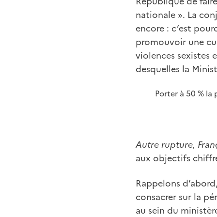
République de faire
nationale ». La con
encore : c’est pourq
promouvoir une cultu
violences sexistes e
desquelles la Minist
Porter à 50 % la 
Autre rupture, Fra
aux objectifs chiffr
Rappelons d’abord,
consacrer sur la pé
au sein du ministèr