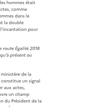
t les hommes était
n actes, comme
s femmes dans le
nt la double
e l’incantation pour
de route Égalité 2018
usqu’à présent ou
 ministère de la
) constitue un signal
er aux actes,
couvre un champ
on du Président de la