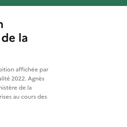
n
 de la
mbition affichée par
alité 2022. Agnès
nistère de la
rises au cours des