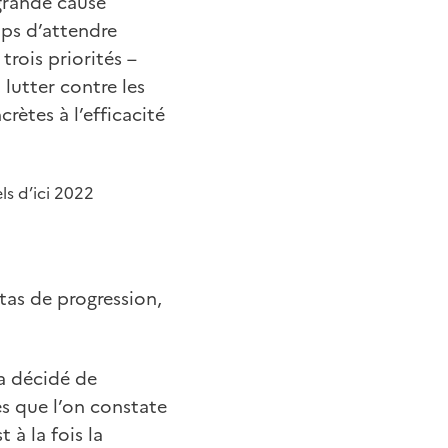
 grande cause
mps d’attendre
trois priorités –
 lutter contre les
rètes à l’efficacité
ls d’ici 2022
tas de progression,
a décidé de
es que l’on constate
 à la fois la