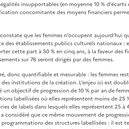
négalités insupportables (en moyenne 10 % d’écarts
ification concomitante des moyens financiers perme
re constate que les femmes n’occupent aujourd’hui q
ête des établissements publics culturels nationaux : 
ter cette part à 50 % en cinq ans, à la faveur des f
sements sur 76 seront dirigés par des femmes.
fré, donc quantifiable et mesurable : les femmes res
 des institutions de la création. L’enjeu ici est doub
é un objectif de progression de 10 % par an de fem
utions labellisées où elles représentent moins de 25 
ries de labels dans lesquels elles représentent 25 à 
re a considéré que ce même mouvement de progressio
x programmations des structures labellisées : il est t