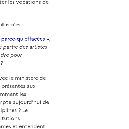
iter les vocations de
illustrées
s
parce-
qu’effacées »
,
e partie des artistes
ndre pour
 ?
avec le ministère de
s présentés aux
Comment les
mpte aujourd’hui de
iplines ? Le
titutions
mmes et entendent