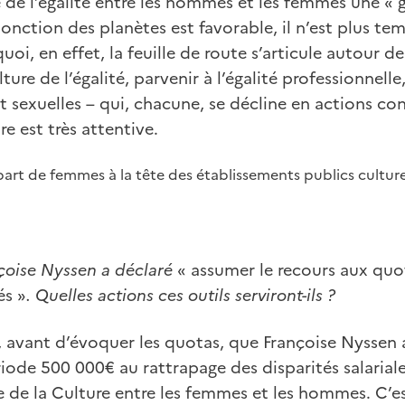
 de l’égalité entre les hommes et les femmes une «
jonction des planètes est favorable, il n’est plus te
uoi, en effet, la feuille de route s’articule autour de 
re de l’égalité, parvenir à l’égalité professionnelle,
t sexuelles – qui, chacune, se décline en actions conc
re est très attentive.
part de femmes à la tête des établissements publics culture
nçoise Nyssen a déclaré
« assumer le recours aux quo
és »
. Quelles actions ces outils serviront-ils ?
 avant d’évoquer les quotas, que Françoise Nyssen 
riode 500 000€ au rattrapage des disparités salarial
e de la Culture entre les femmes et les hommes. C’est