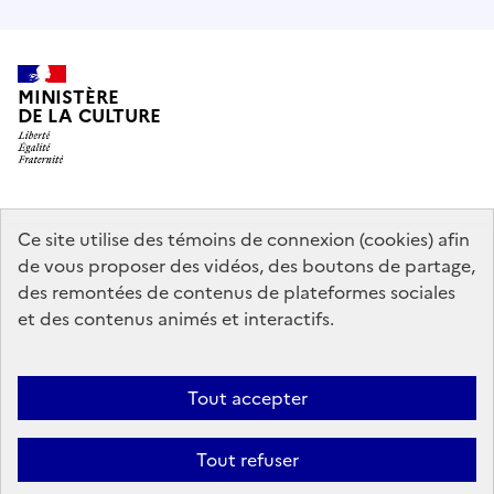
MINISTÈRE
DE LA CULTURE
data.gouv.fr
legifrance.gouv.fr
info.gouv.fr
Ce site utilise des témoins de connexion (cookies) afin
de vous proposer des vidéos, des boutons de partage,
service-public.gouv.fr
des remontées de contenus de plateformes sociales
et des contenus animés et interactifs.
Mentions légales
Accessibilité : partiellement conforme
Politique
Tout accepter
d’utilisation des témoins de connexion (cookies)
Politique générale de
protection des données
Plan du site
Tout refuser