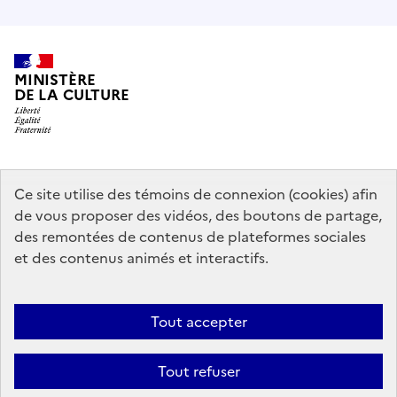
MINISTÈRE
DE LA CULTURE
data.gouv.fr
legifrance.gouv.fr
info.gouv.fr
Ce site utilise des témoins de connexion (cookies) afin
de vous proposer des vidéos, des boutons de partage,
service-public.gouv.fr
des remontées de contenus de plateformes sociales
et des contenus animés et interactifs.
Mentions légales
Accessibilité : partiellement conforme
Politique
Tout accepter
d’utilisation des témoins de connexion (cookies)
Politique générale de
protection des données
Plan du site
Tout refuser