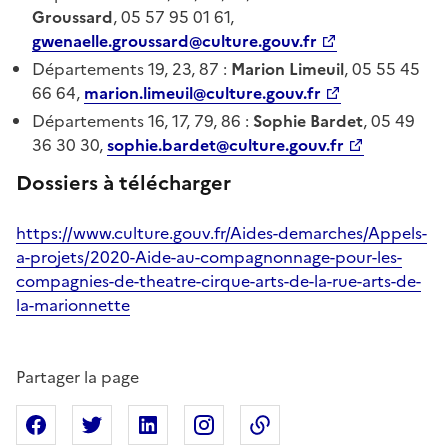
Groussard
, 05 57 95 01 61,
gwenaelle.groussard@culture.gouv.fr
Départements 19, 23, 87 :
Marion Limeuil
, 05 55 45
66 64,
marion.limeuil@culture.gouv.fr
Départements 16, 17, 79, 86 :
Sophie Bardet
, 05 49
36 30 30,
sophie.bardet@culture.gouv.fr
Dossiers à té
lécharger
https://www.culture.gouv.fr/Aides-demarches/Appels-
a-projets/2020-Aide-au-compagnonnage-pour-les-
compagnies-de-theatre-cirque-arts-de-la-rue-arts-de-
la-marionnette
Partager la page
Partager sur Facebook
Partager sur X
Partager sur Linkedin
Partager sur Instagram
Copier dans le presse