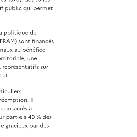
tif public qui permet
la politique de
FRAM) sont financés
ionaux au bénéfice
rritoriale, une
représentatifs sur
tat.
iculiers,
réemption. Il
 consacrés à
our partie à 40 % des
tre gracieux par des