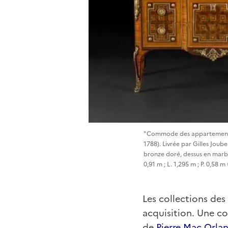
"Commode des appartements d
1788). Livrée par Gilles Joub
bronze doré, dessus en marbr
0,91 m ; L. 1,295 m ; P. 0,58
Les collections des
acquisition. Une 
de
Pierre Mac Orla