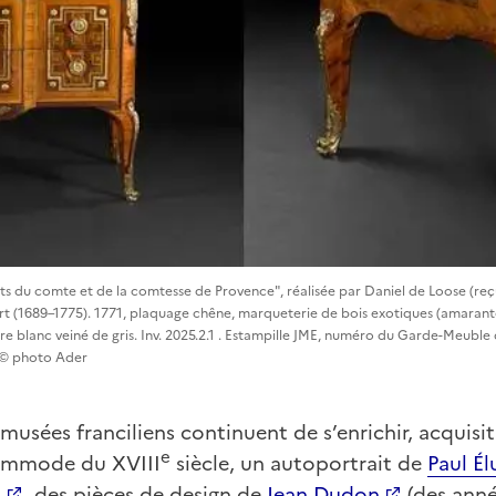
u comte et de la comtesse de Provence", réalisée par Daniel de Loose (reç
ert (1689–1775). 1771, plaquage chêne, marqueterie de bois exotiques (amarante
e blanc veiné de gris. Inv. 2025.2.1 . Estampille JME, numéro du Garde-Meuble 
 m © photo Ader
 musées franciliens continuent de s’enrichir, acquisi
e
commode du XVIII
siècle, un autoportrait de
Paul Él
n
, des pièces de design de
Jean Dudon
(des anné