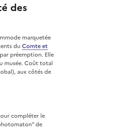
té des
 commode marquetée
ments du
Comte et
 par préemption. Elle
u musée. Coût total
obal), aux côtés de
pour compléter le
 "photomaton" de