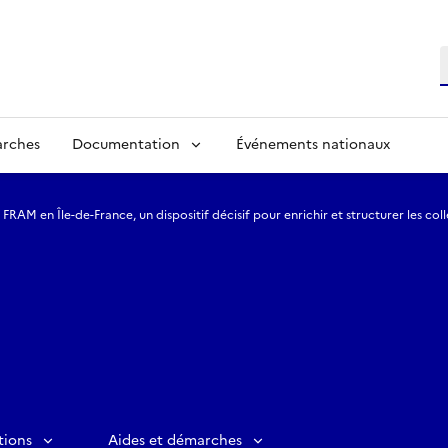
R
arches
Documentation
Événements nationaux
 FRAM en Île-de-France, un dispositif décisif pour enrichir et structurer les col
tions
Aides et démarches