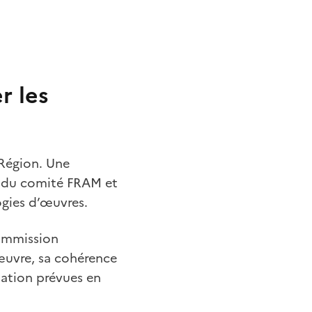
r les
 Région. Une
on du comité FRAM et
logies d’œuvres.
Commission
’œuvre, sa cohérence
isation prévues en