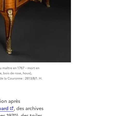
u maître en 1767 – mort en
, bois de rose, houx),
de la Couronne : 2613/B/1. H.
tion après
uard
, des archives
es 1970), des toiles