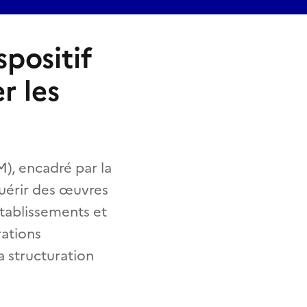
positif
r les
M), encadré par la
uérir des œuvres
établissements et
rations
a structuration