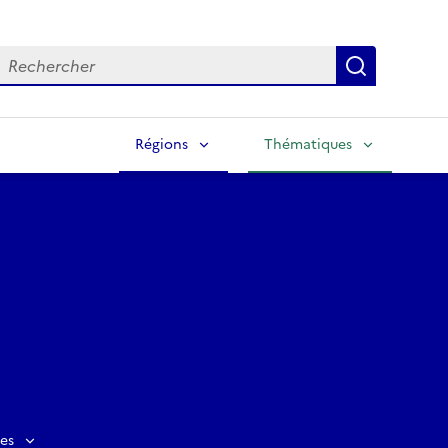
echercher
Lancer la
Régions
Thématiques
es