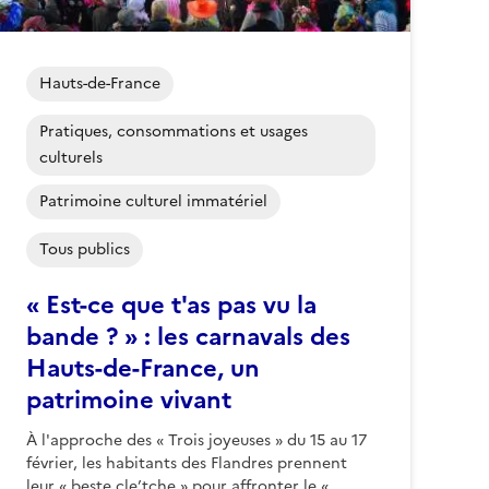
Hauts-de-France
Pratiques, consommations et usages
culturels
Patrimoine culturel immatériel
Tous publics
« Est-ce que t'as pas vu la
bande ? » : les carnavals des
Hauts-de-France, un
patrimoine vivant
À l'approche des « Trois joyeuses » du 15 au 17
février, les habitants des Flandres prennent
leur « beste cle’tche » pour affronter le «