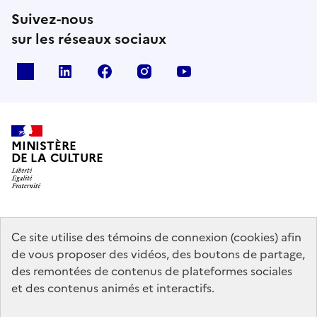
Suivez-nous
sur les réseaux sociaux
x
linkedin
facebook
instagram
youtube
MINISTÈRE
DE LA CULTURE
data.gouv.fr
legifrance.gouv.fr
info.gouv.fr
Ce site utilise des témoins de connexion (cookies) afin
de vous proposer des vidéos, des boutons de partage,
service-public.gouv.fr
des remontées de contenus de plateformes sociales
et des contenus animés et interactifs.