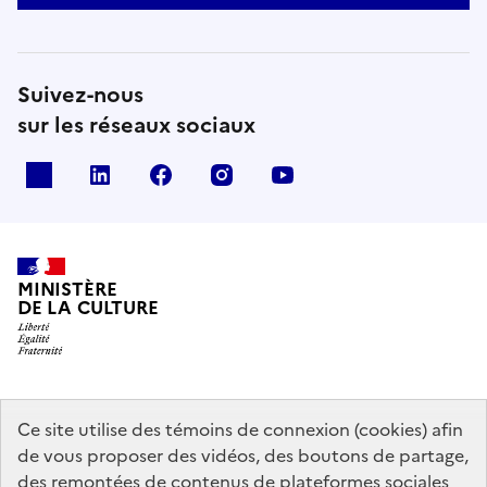
Suivez-nous
sur les réseaux sociaux
x
linkedin
facebook
instagram
youtube
MINISTÈRE
DE LA CULTURE
data.gouv.fr
legifrance.gouv.fr
info.gouv.fr
Ce site utilise des témoins de connexion (cookies) afin
de vous proposer des vidéos, des boutons de partage,
service-public.gouv.fr
des remontées de contenus de plateformes sociales