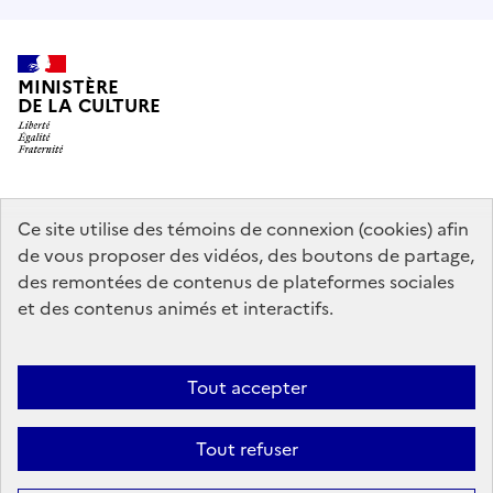
MINISTÈRE
DE LA CULTURE
data.gouv.fr
legifrance.gouv.fr
info.gouv.fr
Ce site utilise des témoins de connexion (cookies) afin
de vous proposer des vidéos, des boutons de partage,
service-public.gouv.fr
des remontées de contenus de plateformes sociales
et des contenus animés et interactifs.
Mentions légales
Accessibilité : partiellement conforme
Politique
Tout accepter
d’utilisation des témoins de connexion (cookies)
Politique générale de
protection des données
Plan du site
Tout refuser