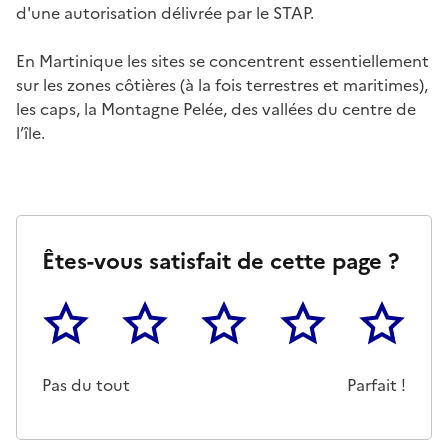
d'une autorisation délivrée par le STAP.
En Martinique les sites se concentrent essentiellement
sur les zones côtières (à la fois terrestres et maritimes),
les caps, la Montagne Pelée, des vallées du centre de
l’île.
Êtes-vous satisfait de cette page ?
1
2
3
4
5
Cette page ne pas m'a pas du tout été utile
Un peu
Cette page m'a été moyennemen
Cette page m'a été trè
Cette page 
Pas du tout
Parfait !