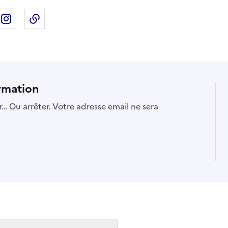
ebook
ur X
rtager sur Linkedin
Partager sur Instagram
Copier dans le presse-papier
rmation
… Ou arrêter. Votre adresse email ne sera