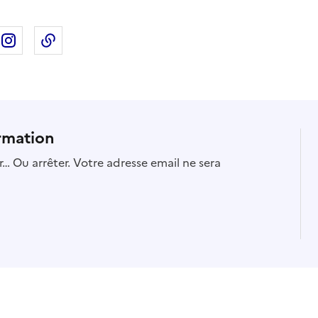
ebook
ur X
rtager sur Linkedin
Partager sur Instagram
Copier dans le presse-papier
rmation
… Ou arrêter. Votre adresse email ne sera