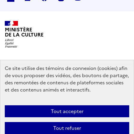
MINISTÈRE
DE LA CULTURE
data.gouv.fr
legifrance.gouv.fr
info.gouv.fr
Ce site utilise des témoins de connexion (cookies) afin
de vous proposer des vidéos, des boutons de partage,
service-public.gouv.fr
des remontées de contenus de plateformes sociales
et des contenus animés et interactifs.
Contact
Mentions légales
Accessibilité : partiellement conforme
Tout accepter
Politique générale de protection des données
Politique d’utilisation
des témoins de connexion (cookies)
Plan du site
Tout refuser