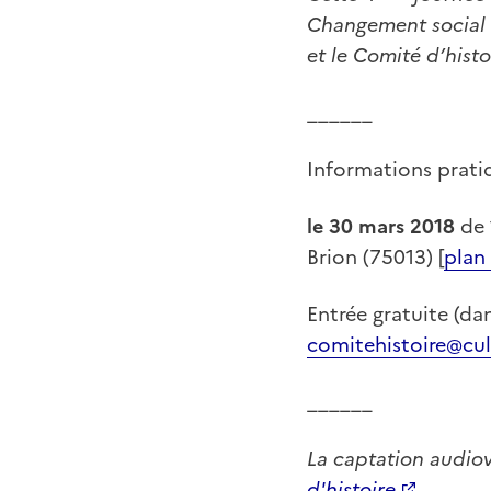
Changement social et
et le Comité d’histo
______
Informations prati
le 30 mars 2018
de 
Brion (75013) [
plan
Entrée gratuite (da
comitehistoire@cul
______
La captation audiov
d'histoire