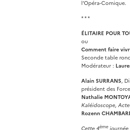
l’Opéra-Comique.
* * *
ÉLITAIRE POUR TO
ou
Comment faire vivre
Seconde table ronde
Modérateur :
Laure
Alain
SURRANS
, D
président des Force
Nathalie
MONTOY
Kaléidoscope, Acte 
Rozenn CHAMBAR
ème
Cette 4
journée 