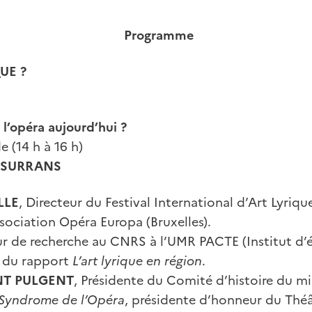
Programme
UE ?
 l’opéra aujourd’hui ?
e (14 h à 16 h)
SURRANS
LLE
, Directeur du Festival International d’Art Lyriq
ssociation Opéra Europa (Bruxelles).
ur de recherche au CNRS à l’UMR PACTE (Institut d’
r du rapport
L’art lyrique en région
.
NT PULGENT
, Présidente du Comité d’histoire du mi
Syndrome de l’Opéra
, présidente d’honneur du Théâ