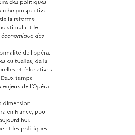
ire des politiques
rche prospective
 de la réforme
au stimulant le
io-économique des
onnalité de l’opéra,
s cultuelles, de la
urelles et éducatives
. Deux temps
x enjeux de l’Opéra
a dimension
éra en France, pour
aujourd’hui.
 et les politiques