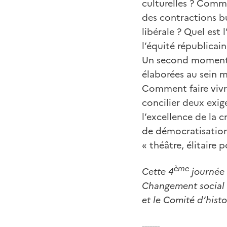
culturelles ? Comme
des contractions bu
libérale ? Quel est 
l’équité républicain
Un second moment s
élaborées au sein 
Comment faire vivre
concilier deux exig
l’excellence de la c
de démocratisation
« théâtre, élitaire 
ème
Cette 4
journée 
Changement social et
et le Comité d’histo
-------