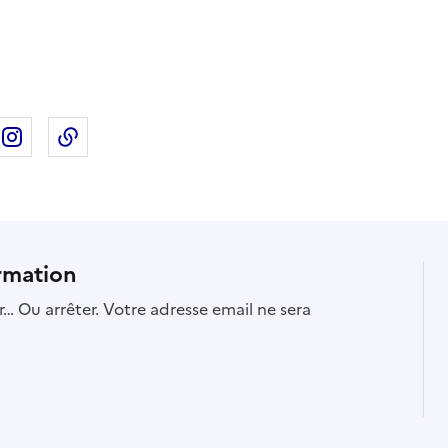
ebook
ur X
rtager sur Linkedin
Partager sur Instagram
Copier dans le presse-papier
rmation
… Ou arrêter. Votre adresse email ne sera