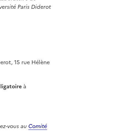
versité Paris Diderot
derot, 15 rue Hélène
ligatoire
à
dez-vous au
Comité