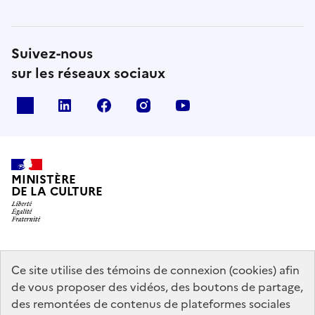
Suivez-nous
sur les réseaux sociaux
x
linkedin
facebook
instagram
youtube
MINISTÈRE
DE LA CULTURE
data.gouv.fr
legifrance.gouv.fr
info.gouv.fr
Ce site utilise des témoins de connexion (cookies) afin
de vous proposer des vidéos, des boutons de partage,
service-public.gouv.fr
des remontées de contenus de plateformes sociales