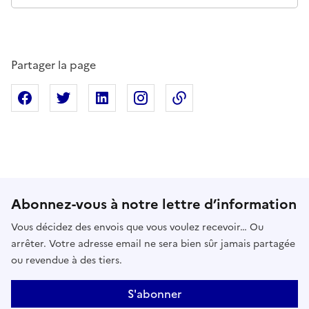
Partager la page
Partager sur Facebook
Partager sur X
Partager sur Linkedin
Partager sur Instagram
Copier dans le presse
Abonnez-vous à notre lettre d’information
Vous décidez des envois que vous voulez recevoir… Ou
arrêter. Votre adresse email ne sera bien sûr jamais partagée
ou revendue à des tiers.
S'abonner