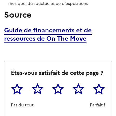
musique, de spectacles ou d’expositions
Source
Guide de financements et de
ressources de
On The Move
Êtes-vous satisfait de cette page ?
1
2
3
4
5
Cette page ne pas m'a pas du tout été utile
Un peu
Cette page m'a été moyennemen
Cette page m'a été trè
Cette page 
Pas du tout
Parfait !