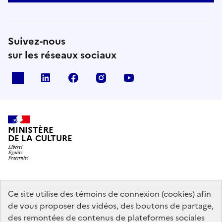
Suivez-nous
sur les réseaux sociaux
x
linkedin
facebook
instagram
youtube
MINISTÈRE
DE LA CULTURE
data.gouv.fr
legifrance.gouv.fr
info.gouv.fr
Ce site utilise des témoins de connexion (cookies) afin
de vous proposer des vidéos, des boutons de partage,
service-public.gouv.fr
des remontées de contenus de plateformes sociales