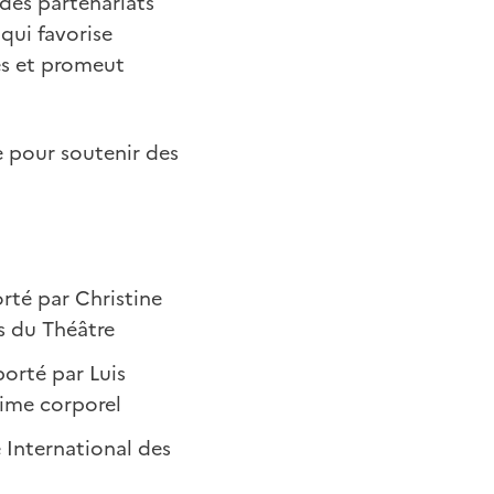
 des partenariats
 qui favorise
iés et promeut
re pour soutenir des
orté par Christine
s du Théâtre
porté par Luis
mime corporel
 International des