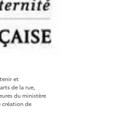
tenir et
rts de la rue,
ieures du ministère
 création de