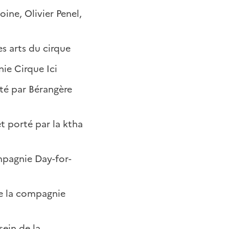
ine, Olivier Penel,
s arts du cirque
ie Cirque Ici
té par Bérangère
t porté par la ktha
mpagnie Day-for-
de la compagnie
sein de la