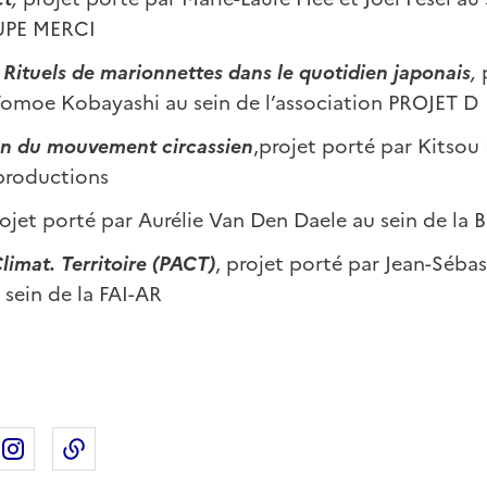
UPE MERCI
–
Rituels de marionnettes dans le quotidien japonais
,
p
omoe Kobayashi au sein de l’association PROJET D
on du
mouvement circassien
,projet porté par Kitsou
productions
ojet porté par Aurélie Van Den Daele au sein de la
Climat.
Territoire (PACT)
, projet porté par Jean-Sébas
sein de la FAI-AR
ebook
ur X
rtager sur Linkedin
Partager sur Instagram
Copier dans le presse-papier