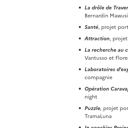
La drôle de Trave
Bernardin Mawusi
Santé
, projet po
Attraction
, proje
La recherche au
Vantusso et Flore
Laboratoires
d’ex
compagnie
Opération Carava
night
Puzzle
,
projet por
TramaLuna
In coockies Proje