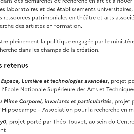
r dans des démarches de recherche en art et à nouer
es laboratoires et des établissements universitaires,
s ressources patrimoniales en théâtre et arts assoc
cherche des artistes en formation.
lustre pleinement la politique engagée par le ministè
erche dans les champs de la création.
s retenus
:
Espace, Lumière et technologies avancées
, projet p
e l’Ecole Nationale Supérieure des Arts et Technique
du
Mime Corporel, invariants et particularités
, projet 
 d’Hippocampe – Association pour la recherche en 
ty0
,
projet porté par Théo Touvet, au sein du Centre
nt