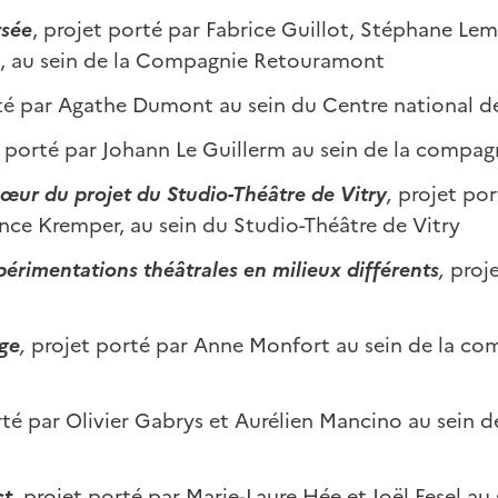
rsée
, projet porté par Fabrice Guillot, Stéphane Lemo
, au sein de la Compagnie Retouramont
rté par Agathe Dumont au sein du Centre national de
t porté par Johann Le Guillerm au sein de la compagn
 cœur
du projet du Studio-Théâtre de Vitry
,
projet por
nce Kremper, au sein du Studio-Théâtre de Vitry
périmentations théâtrales en milieux différents
,
proje
ge
,
projet porté par Anne Monfort au sein de la co
té par Olivier Gabrys et Aurélien Mancino au sein 
ct
,
projet porté par Marie-Laure Hée et Joël Fesel au 