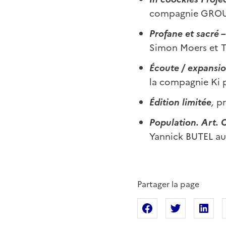
compagnie GRO
Profane et sacré 
Simon Moers et T
Écoute / expansi
la compagnie Ki 
Édition limitée
,
pr
Population. Art. 
Yannick BUTEL au 
Partager la page
Partager sur Fac
Partager s
Pa