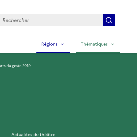
echercher
Lancer la
Régions
Thématiques
arts du geste 2019
Actualités du théâtre