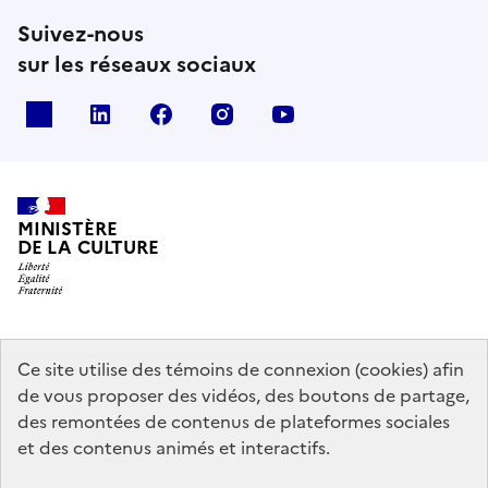
Suivez-nous
sur les réseaux sociaux
x
linkedin
facebook
instagram
youtube
MINISTÈRE
DE LA CULTURE
data.gouv.fr
legifrance.gouv.fr
info.gouv.fr
Ce site utilise des témoins de connexion (cookies) afin
de vous proposer des vidéos, des boutons de partage,
service-public.gouv.fr
des remontées de contenus de plateformes sociales
et des contenus animés et interactifs.