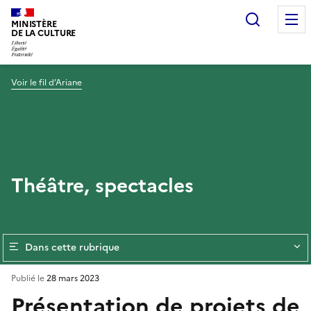
Recherc
MINISTÈRE
DE LA CULTURE
Voir le fil d’Ariane
Théâtre, spectacles
Dans cette rubrique
Publié le
28 mars 2023
Présentation de projets de