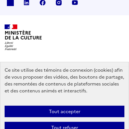
x
linkedin
facebook
instagram
youtube
MINISTÈRE
DE LA CULTURE
data.gouv.fr
legifrance.gouv.fr
info.gouv.fr
Ce site utilise des témoins de connexion (cookies) afin
de vous proposer des vidéos, des boutons de partage,
service-public.gouv.fr
des remontées de contenus de plateformes sociales
et des contenus animés et interactifs.
Mentions légales
Accessibilité : partiellement conforme
Politique
Tout accepter
d’utilisation des témoins de connexion (cookies)
Politique générale de
protection des données
Plan du site
Tout refuser