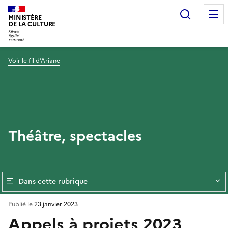
Recherc
MINISTÈRE
DE LA CULTURE
Voir le fil d’Ariane
Théâtre, spectacles
Dans cette rubrique
Publié le
23 janvier 2023
Appels à projets 2023