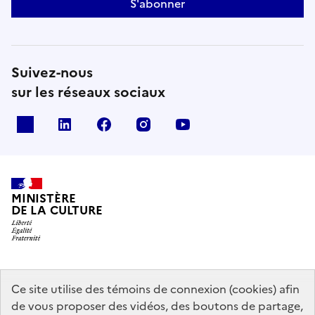
S'abonner
Suivez-nous
sur les réseaux sociaux
x
linkedin
facebook
instagram
youtube
MINISTÈRE
DE LA CULTURE
data.gouv.fr
legifrance.gouv.fr
info.gouv.fr
Ce site utilise des témoins de connexion (cookies) afin
de vous proposer des vidéos, des boutons de partage,
service-public.gouv.fr