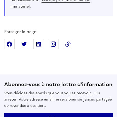
renouvellement :
Vivre le patrimoine culturel
immatériel
.
Partager la page
Partager sur Facebook
Partager sur X
Partager sur Linkedin
Partager sur Instagram
Copier dans le presse
Abonnez-vous à notre lettre d’information
Vous décidez des envois que vous voulez recevoir… Ou
arrêter. Votre adresse email ne sera bien sûr jamais partagée
ou revendue à des tiers.