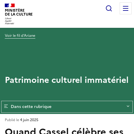
Recherc
MINISTÈRE
DE LA CULTURE
Voir le fil d’Ariane
Patrimoine culturel immatériel
Dans cette rubrique
Publié le
4 juin 2025
Quand Cassel célèbre ses