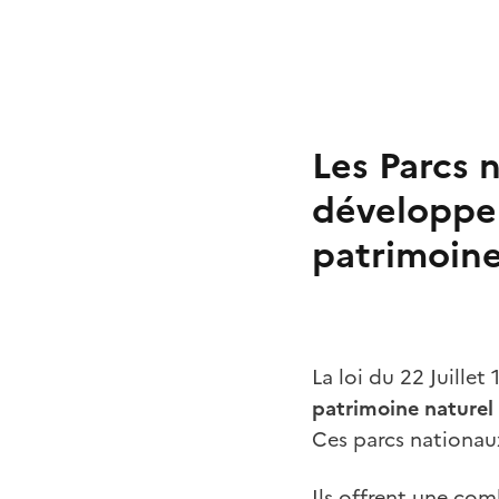
Les Parcs 
développem
patrimoine
La loi du 22 Juille
patrimoine naturel
Ces parcs nationaux
Ils offrent une co