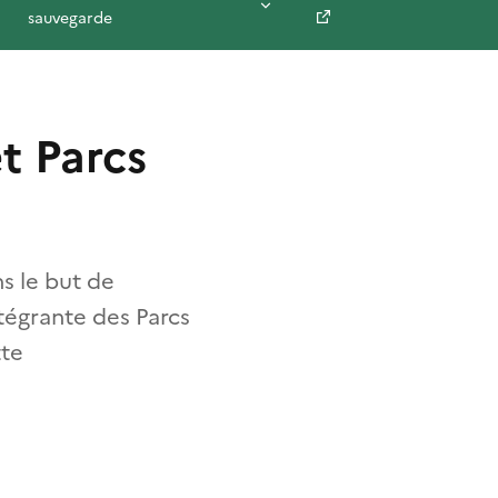
sauvegarde
t Parcs
ns le but de
ntégrante des Parcs
tte