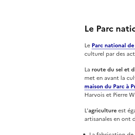
Le Parc nati
Le
Parc national de
culturel par des ac
La
route du sel et 
met en avant la cult
maison du Parc à P
Harvois et Pierre Wi
L’
agriculture
est ég
artisanales en ont
La fabrication de