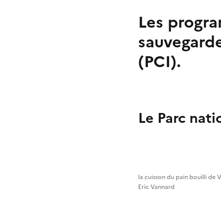
Les progra
sauvegarde
(PCI).
Le Parc nati
la cuisson du pain bouilli de V
Eric Vannard