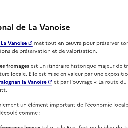
onal de La Vanoise
 La Vanoise
met tout en œuvre pour préserver so
tions de préservation et de valorisation.
des fromages
est un itinéraire historique majeur de t
ure locale. Elle est mise en valeur par une expositio
ralognan la Vanoise
et par l'ouvrage « La route du 
tt.
alement un élément important de l’économie locale.
 découlé comme :
fromages locaux
tel que le Beaufort ou le bleu de 