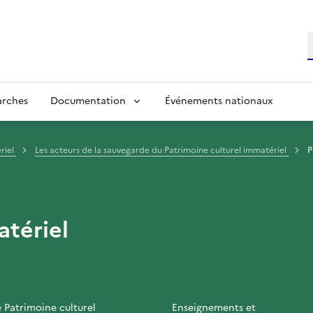
R
arches
Documentation
Événements nationaux
riel
Les acteurs de la sauvegarde du Patrimoine culturel immatériel
P
atériel
e Patrimoine culturel
Enseignements et