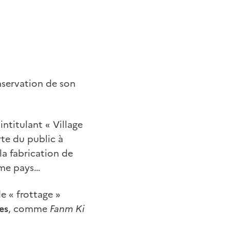
nservation de son
’intitulant « Village
rte du public à
 la fabrication de
ume pays…
e « frottage »
es
, comme
Fanm Ki