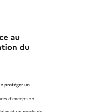
ice au
ation du
de protéger un
ires d’exception.
ables et un mode de