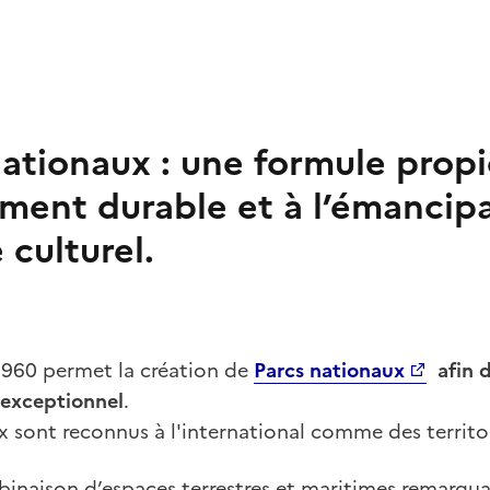
nationaux : une formule prop
ent durable et à l’émancip
 culturel.
t 1960 permet la création de
Parcs nationaux
afin 
 exceptionnel
.
 sont reconnus à l'international comme des territo
mbinaison d’espaces terrestres et maritimes remarqu