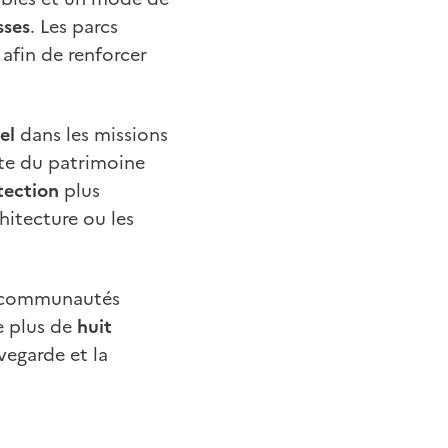
sses
. Les parcs
 afin de renforcer
el
dans les missions
pte du patrimoine
tection
plus
hitecture ou les
e communautés
e plus de
huit
vegarde et la