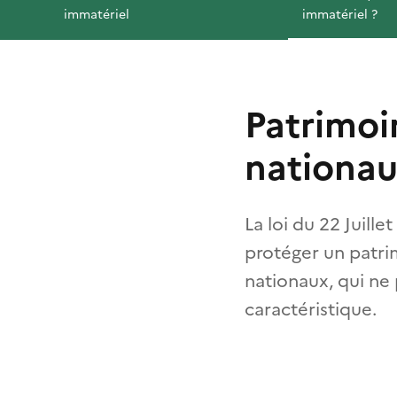
immatériel
immatériel ?
Patrimoi
nationa
La loi du 22 Juill
protéger un patrim
nationaux, qui ne
caractéristique.