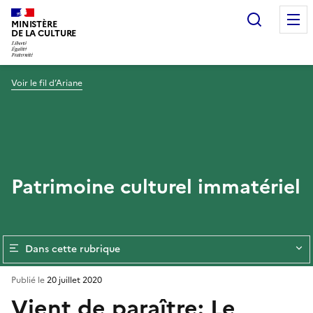
Recherc
MINISTÈRE
DE LA CULTURE
Voir le fil d’Ariane
Patrimoine culturel immatériel
Dans cette rubrique
Publié le
20 juillet 2020
Vient de paraître: Le