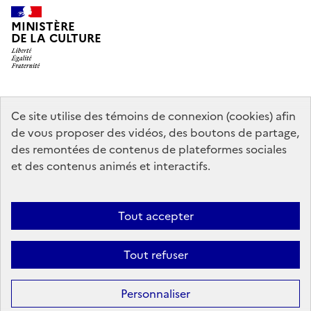
MINISTÈRE
DE LA CULTURE
data.gouv.fr
legifrance.gouv.fr
info.gouv.fr
Ce site utilise des témoins de connexion (cookies) afin
de vous proposer des vidéos, des boutons de partage,
service-public.gouv.fr
des remontées de contenus de plateformes sociales
et des contenus animés et interactifs.
Contact
Mentions légales
Accessibilité : partiellement conforme
Tout accepter
Politique générale de protection des données
Politique d’utilisation
des témoins de connexion (cookies)
Plan du site
Tout refuser
Sauf mention contraire, tous les contenus de ce site sont sous
licence
Personnaliser
etalab-2.0