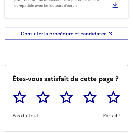
compatible avec les lecteurs d’écran.
Consulter la procédure et candidater
Êtes-vous satisfait de cette page ?
1
2
3
4
5
Cette page ne pas m'a pas du tout été utile
Un peu
Cette page m'a été moyennemen
Cette page m'a été trè
Cette page 
Pas du tout
Parfait !