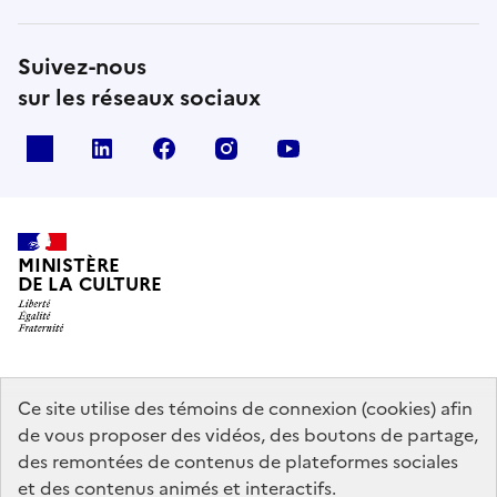
Suivez-nous
sur les réseaux sociaux
x
linkedin
facebook
instagram
youtube
MINISTÈRE
DE LA CULTURE
data.gouv.fr
legifrance.gouv.fr
info.gouv.fr
Ce site utilise des témoins de connexion (cookies) afin
de vous proposer des vidéos, des boutons de partage,
service-public.gouv.fr
des remontées de contenus de plateformes sociales
et des contenus animés et interactifs.