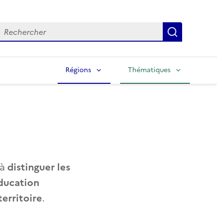
echercher
Lancer la
Régions
Thématiques
 à
distinguer les
éducation
territoire
.