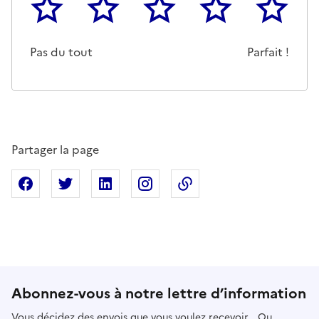
1
2
3
4
5
Cette page ne pas m'a pas du tout été utile
Un peu
Cette page m'a été moyennemen
Cette page m'a été trè
Cette page 
Pas du tout
Parfait !
Partager la page
Partager sur Facebook
Partager sur X
Partager sur Linkedin
Partager sur Instagram
Copier dans le presse
Abonnez-vous à notre lettre d’information
Vous décidez des envois que vous voulez recevoir… Ou