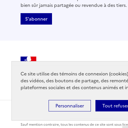
bien sûr jamais partagée ou revendue à des tiers.
S'abonner
MINISTÈRE
DE LA CULTURE
Ce site utilise des témoins de connexion (cookies
des vidéos, des boutons de partage, des remont
plateformes sociales et des contenus animés et in
Personnaliser
Tout refuse
Contact
Mentions légales
Accessibilité : partiellemen
Sauf mention contraire, tous les contenus de ce site sont sous
lic