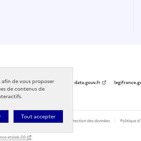
) afin de vous proposer
data.gouv.fr
legifrance.g
ées de contenus de
teractifs.
r
Tout accepter
t conforme
Politique générale de protection des données
Politique d
ence etalab-2.0