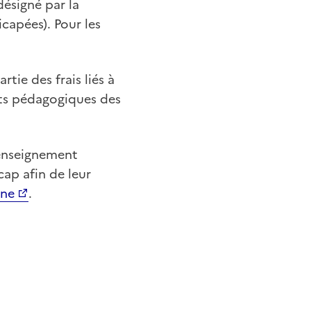
désigné par la
apées). Pour les
rtie des frais liés à
ts pédagogiques des
’enseignement
ap afin de leur
gne
.