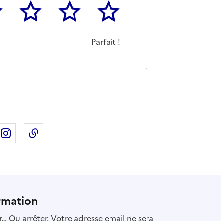
3
4
5
as m'a pas du tout été utile
eu
Cette page m'a été moyennement utile
Cette page m'a été très utile
Cette page m'a été parfaitement 
Parfait !
ebook
ur X
rtager sur Linkedin
Partager sur Instagram
Copier dans le presse-papier
rmation
… Ou arrêter. Votre adresse email ne sera