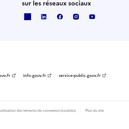
sur les réseaux sociaux
x
linkedin
facebook
instagram
youtube
ouv.fr
info.gouv.fr
service-public.gouv.fr
’utilisation des témoins de connexion (cookies)
Plan du site