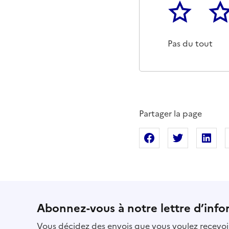
1
2
Cette page ne p
Un p
Pas du tout
Partager la page
Partager sur Fac
Partager s
Pa
Abonnez-vous à notre lettre d’info
Vous décidez des envois que vous voulez recevoir