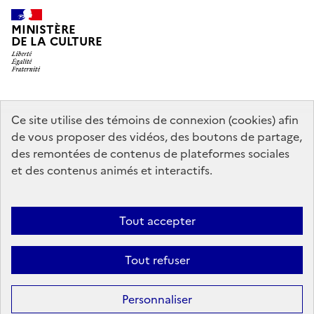
MINISTÈRE
DE LA CULTURE
data.gouv.fr
legifrance.gouv.fr
info.gouv.fr
Ce site utilise des témoins de connexion (cookies) afin
de vous proposer des vidéos, des boutons de partage,
service-public.gouv.fr
des remontées de contenus de plateformes sociales
et des contenus animés et interactifs.
Contact
Mentions légales
Accessibilité : partiellement conforme
Tout accepter
Politique générale de protection des données
Politique d’utilisation
des témoins de connexion (cookies)
Plan du site
Tout refuser
Sauf mention contraire, tous les contenus de ce site sont sous
licence
Personnaliser
etalab-2.0