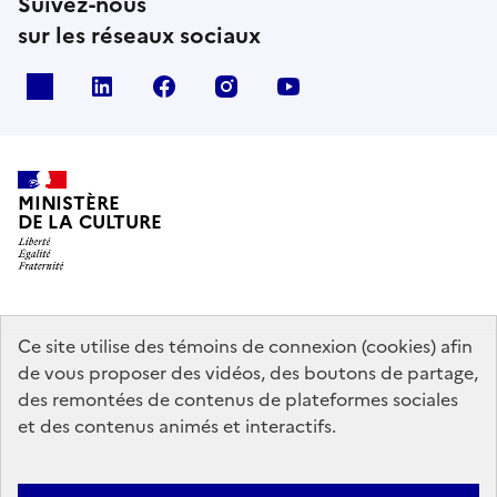
Suivez-nous
sur les réseaux sociaux
x
linkedin
facebook
instagram
youtube
MINISTÈRE
DE LA CULTURE
data.gouv.fr
legifrance.gouv.fr
info.gouv.fr
Ce site utilise des témoins de connexion (cookies) afin
de vous proposer des vidéos, des boutons de partage,
service-public.gouv.fr
des remontées de contenus de plateformes sociales
et des contenus animés et interactifs.
Contact
Mentions légales
Accessibilité : partiellement conforme