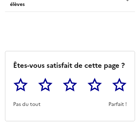
élèves
Êtes-vous satisfait de cette page ?
1
2
3
4
5
Cette page ne pas m'a pas du tout été utile
Un peu
Cette page m'a été moyennemen
Cette page m'a été trè
Cette page 
Pas du tout
Parfait !