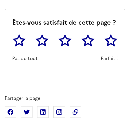
Êtes-vous satisfait de cette page ?
1
2
3
4
5
Cette page ne pas m'a pas du tout été utile
Un peu
Cette page m'a été moyennemen
Cette page m'a été trè
Cette page 
Pas du tout
Parfait !
Partager la page
Partager sur Facebook
Partager sur X
Partager sur Linkedin
Partager sur Instagram
Copier dans le presse