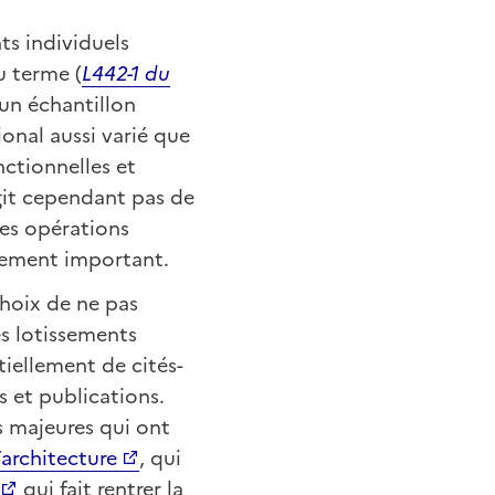
ts individuels
u terme (
L442-1 du
’un échantillon
ional aussi varié que
nctionnelles et
’agit cependant pas de
nes opérations
nement important.
choix de ne pas
les lotissements
tiellement de cités-
s et publications.
s majeures qui ont
l’architecture
, qui
qui fait rentrer la