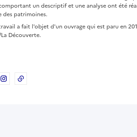
comportant un descriptif et une analyse ont été réal
e des patrimoines.
travail a fait l'objet d'un ouvrage qui est paru en 20
/La Découverte.
ebook
ur X
rtager sur Linkedin
Partager sur Instagram
Copier dans le presse-papier