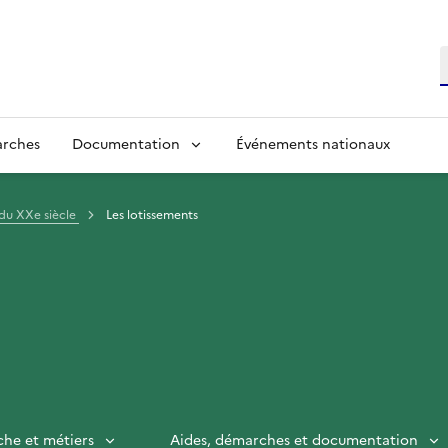
R
arches
Documentation
Événements nationaux
du XXe siècle
Les lotissements
che et métiers
Aides, démarches et documentation