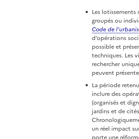
Les lotissements
groupés ou indivi
Code de l'urbani
d’opérations socia
possible et prése
techniques. Les vi
rechercher uniqu
peuvent présente
La période retenu
inclure des opérat
(organisés et dig
jardins et de cité
Chronologiquement
un réel impact su
porte une réforme