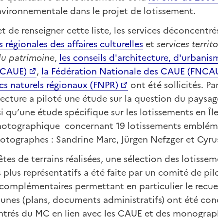
vironnementale dans le projet de lotissement.
et de renseigner cette liste, les services déconcentré
s régionales des affaires culturelles
et
services territ
 du patrimoine
,
les conseils d'architecture, d'urbanis
(CAUE)
,
la Fédération Nationale des CAUE (FNCA
cs naturels régionaux (FNPR)
ont été sollicités. Pa
itecture a piloté une étude sur la question du paysag
i qu’une étude spécifique sur les lotissements en Île
otographique concernant 19 lotissements emblém
hotographes : Sandrine Marc, Jürgen Nefzger et Cyru
tes de terrains réalisées, une sélection des lotissem
s plus représentatifs a été faite par un comité de pi
 complémentaires permettant en particulier le recue
nes (plans, documents administratifs) ont été cond
trés du MC en lien avec les CAUE et des monographi