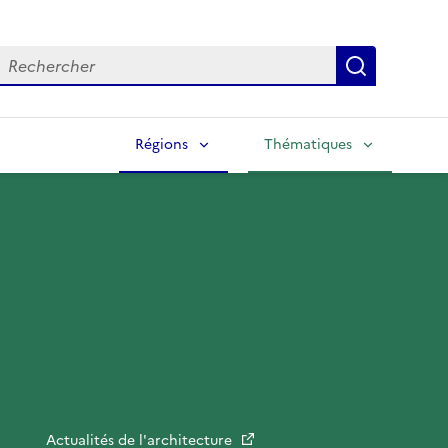
echercher
Lancer la
Régions
Thématiques
Actualités de l'architecture