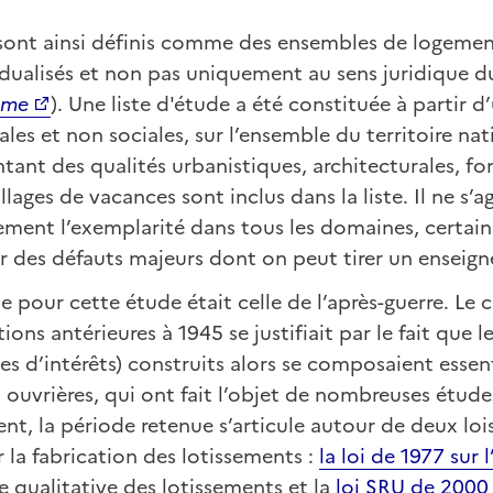
 sont ainsi définis comme des ensembles de logemen
dualisés et non pas uniquement au sens juridique d
sme
). Une liste d'étude a été constituée à partir d
les et non sociales, sur l’ensemble du territoire nat
ntant des qualités urbanistiques, architecturales, fo
llages de vacances sont inclus dans la liste. Il ne s
ement l’exemplarité dans tous les domaines, certai
r des défauts majeurs dont on peut tirer un enseig
e pour cette étude était celle de l’après-guerre. Le 
ions antérieures à 1945 se justifiait par le fait que 
nes d’intérêts) construits alors se composaient essen
s ouvrières, qui ont fait l’objet de nombreuses étude
, la période retenue s’articule autour de deux loi
r la fabrication des lotissements :
la loi de 1977 sur 
 qualitative des lotissements et la
loi SRU de 2000