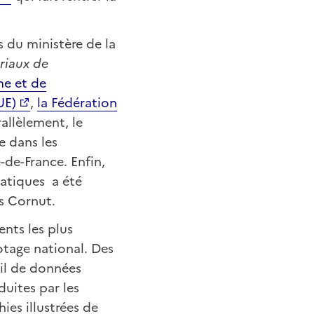
s du ministère de la
oriaux de
me et de
UE)
,
la Fédération
rallèlement, le
e dans les
-de-France. Enfin,
atiques a été
s Cornut.
ents les plus
lotage national. Des
il de données
uites par les
es illustrées de