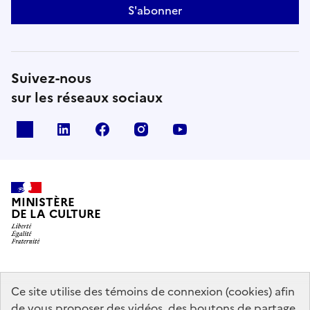
S'abonner
Suivez-nous
sur les réseaux sociaux
x
linkedin
facebook
instagram
youtube
MINISTÈRE
DE LA CULTURE
data.gouv.fr
legifrance.gouv.fr
info.gouv.fr
Ce site utilise des témoins de connexion (cookies) afin
de vous proposer des vidéos, des boutons de partage,