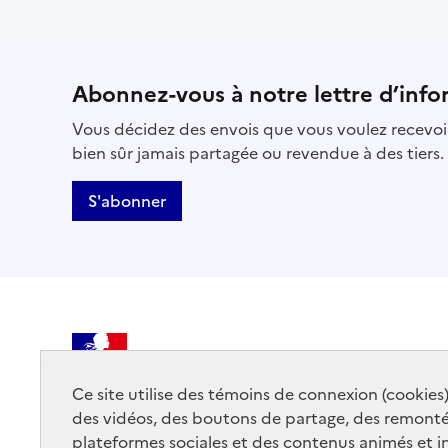
Abonnez-vous à notre lettre d’info
Vous décidez des envois que vous voulez recevoir
bien sûr jamais partagée ou revendue à des tiers.
S'abonner
MINISTÈRE
DE LA CULTURE
Ce site utilise des témoins de connexion (cookies
des vidéos, des boutons de partage, des remont
plateformes sociales et des contenus animés et in