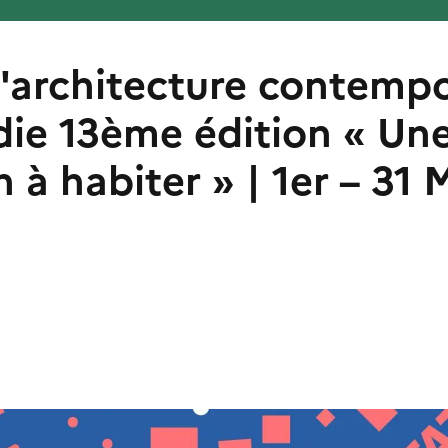
l'architecture contemp
ie 13ème édition « Un
n à habiter » | 1er – 31