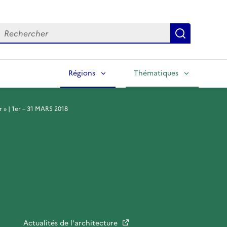
echercher
Lancer la
Régions
Thématiques
 » | 1er – 31 MARS 2018
Actualités de l'architecture