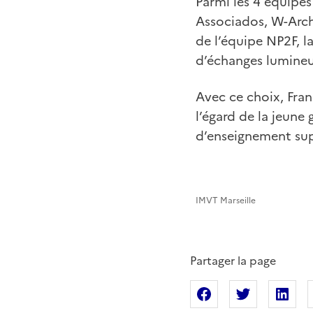
Parmi les 4 équipes 
Associados, W-Archi
de l’équipe NP2F, l
d’échanges lumineu
Avec ce choix, Fran
l’égard de la jeune
d’enseignement sup
IMVT Marseille
Partager la page
Partager sur Fac
Partager s
Pa