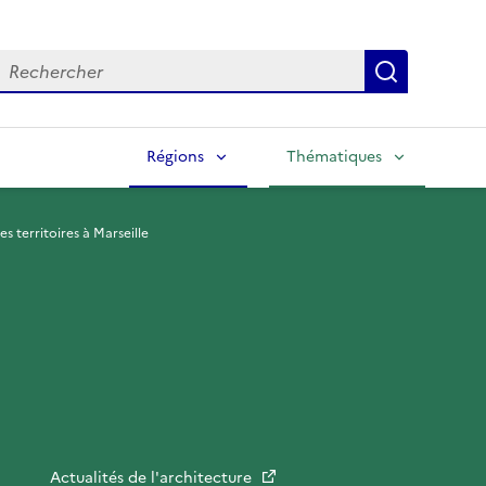
echercher
Lancer la
Régions
Thématiques
s territoires à Marseille
Actualités de l'architecture