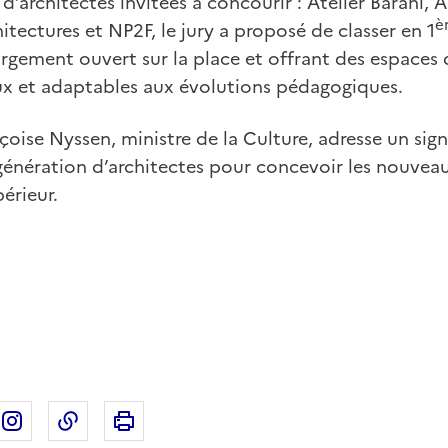
d’architectes invitées à concourir : Atelier Barani, 
è
tectures et NP2F, le jury a proposé de classer en 1
argement ouvert sur la place et offrant des espaces
x et adaptables aux évolutions pédagogiques.
çoise Nyssen, ministre de la Culture, adresse un sig
 génération d’architectes pour concevoir les nouvea
érieur.
Imprimer cette page
ebook
ur X
rtager sur Linkedin
Partager sur Instagram
Copier dans le presse-papier