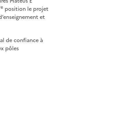
Aires Mateus E
re
position le projet
 d’enseignement et
nal de confiance à
ux pôles