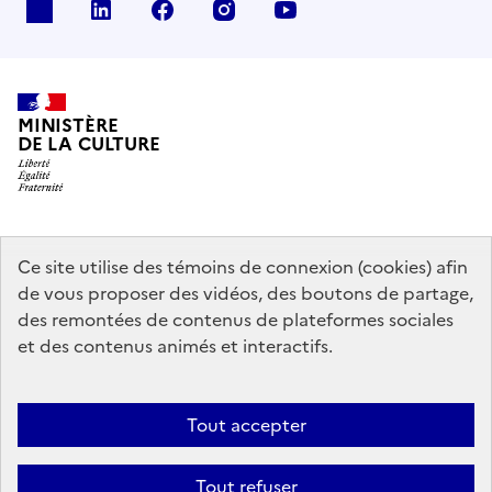
x
linkedin
facebook
instagram
youtube
MINISTÈRE
DE LA CULTURE
data.gouv.fr
legifrance.gouv.fr
info.gouv.fr
Ce site utilise des témoins de connexion (cookies) afin
de vous proposer des vidéos, des boutons de partage,
service-public.gouv.fr
des remontées de contenus de plateformes sociales
et des contenus animés et interactifs.
Contact
Mentions légales
Accessibilité : partiellement conforme
Tout accepter
Politique générale de protection des données
Politique d’utilisation
des témoins de connexion (cookies)
Plan du site
Tout refuser