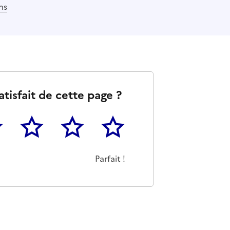
ns
atisfait de cette page ?
3
4
5
as m'a pas du tout été utile
eu
Cette page m'a été moyennement utile
Cette page m'a été très utile
Cette page m'a été parfaitement 
Parfait !