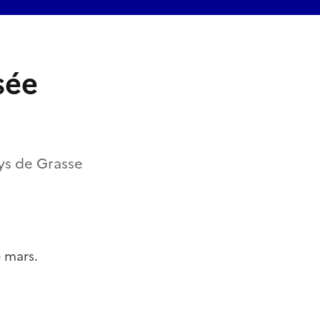
sée
ys de Grasse
 mars.