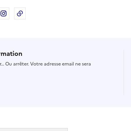
ebook
ur X
rtager sur Linkedin
Partager sur Instagram
Copier dans le presse-papier
rmation
… Ou arrêter. Votre adresse email ne sera