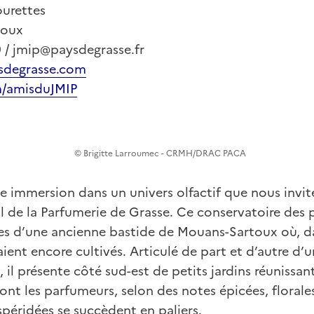
urettes
toux
9 / jmip@paysdegrasse.fr
sdegrasse.com
/amisduJMIP
© Brigitte Larroumec - CRMH/DRAC PACA
le immersion dans un univers olfactif que nous invite
l de la Parfumerie de Grasse. Ce conservatoire des 
rres d’une ancienne bastide de Mouans-Sartoux où, da
aient encore cultivés. Articulé de part et d’autre d’
, il présente côté sud-est de petits jardins réunissa
ont les parfumeurs, selon des notes épicées, florales
péridées se succèdent en paliers.