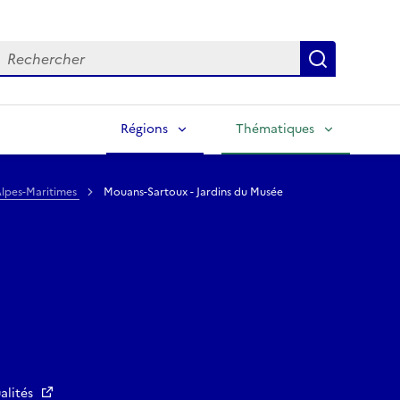
echercher
Lancer la
Régions
Thématiques
lpes-Maritimes
Mouans-Sartoux - Jardins du Musée
alités