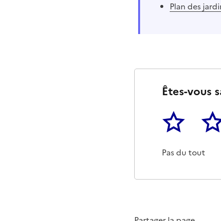
Plan des jardi
Êtes-vous s
1
2
Cette page ne p
Un p
Pas du tout
Partager la page