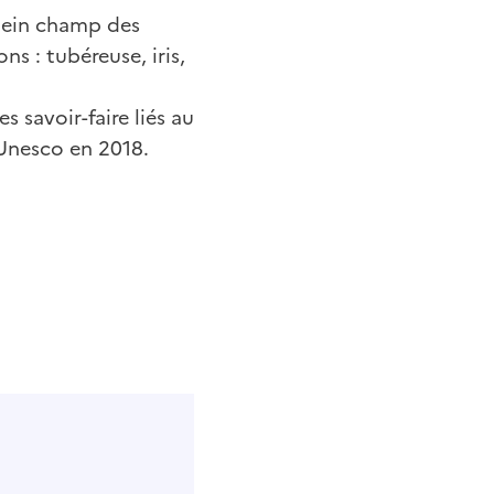
plein champ des
ns : tubéreuse, iris,
s savoir-faire liés au
’Unesco en 2018.