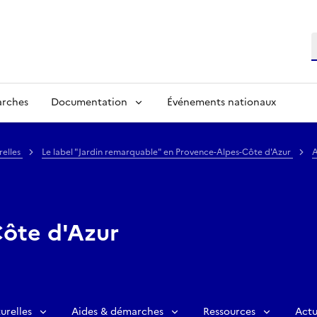
R
arches
Documentation
Événements nationaux
relles
Le label "Jardin remarquable" en Provence-Alpes-Côte d'Azur
A
ôte d'Azur
urelles
Aides & démarches
Ressources
Actu