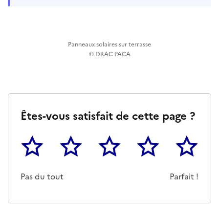
Panneaux solaires sur terrasse
© DRAC PACA
Êtes-vous satisfait de cette page ?
1
2
3
4
5
Cette page ne pas m'a pas du tout été utile
Un peu
Cette page m'a été moyennemen
Cette page m'a été trè
Cette page 
Pas du tout
Parfait !