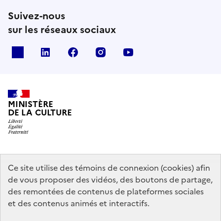
Suivez-nous
sur les réseaux sociaux
x
linkedin
facebook
instagram
youtube
MINISTÈRE
DE LA CULTURE
data.gouv.fr
legifrance.gouv.fr
info.gouv.fr
Ce site utilise des témoins de connexion (cookies) afin
de vous proposer des vidéos, des boutons de partage,
service-public.gouv.fr
des remontées de contenus de plateformes sociales
et des contenus animés et interactifs.