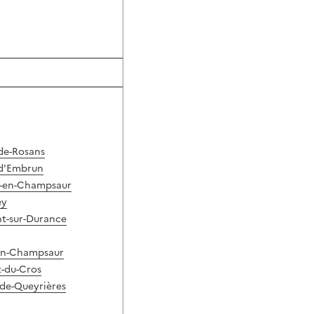
de-Rosans
 d'Embrun
t-en-Champsaur
ey
t-sur-Durance
-en-Champsaur
t-du-Cros
-de-Queyrières