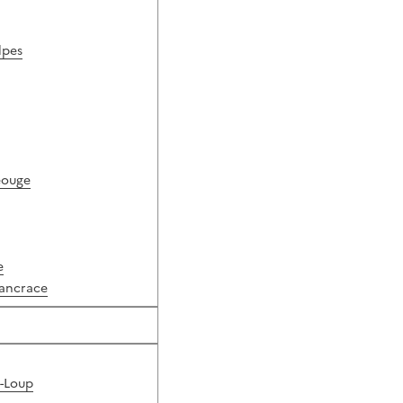
lpes
éouge
e
Pancrace
r-Loup