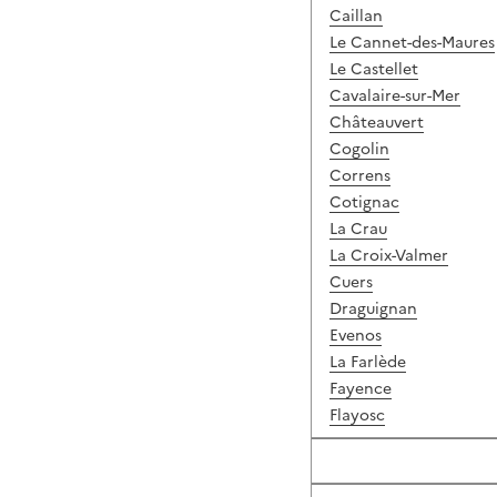
Caillan
Le Cannet-des-Maures
Le Castellet
Cavalaire-sur-Mer
Châteauvert
Cogolin
Correns
Cotignac
La Crau
La Croix-Valmer
Cuers
Draguignan
Evenos
La Farlède
Fayence
Flayosc