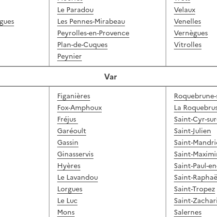
Le Paradou
Velaux
igues
Les Pennes-Mirabeau
Venelles
Peyrolles-en-Provence
Vernègues
Plan-de-Cuques
Vitrolles
Peynier
Var
Figanières
Roquebrune-
Fox-Amphoux
La Roquebru
Fréjus
Saint-Cyr-su
Garéoult
Saint-Julien
Gassin
Saint-Mandri
Ginasservis
Saint-Maximi
Hyères
Saint-Paul-en
Le Lavandou
Saint-Raphaë
Lorgues
Saint-Tropez
Le Luc
Saint-Zachar
Mons
Salernes