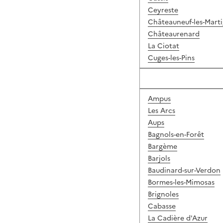
Ceyreste
Châteauneuf-les-Mart
Châteaurenard
La Ciotat
Cuges-les-Pins
Ampus
Les Arcs
Aups
Bagnols-en-Forêt
Bargème
Barjols
Baudinard-sur-Verdon
Bormes-les-Mimosas
Brignoles
Cabasse
La Cadière d'Azur