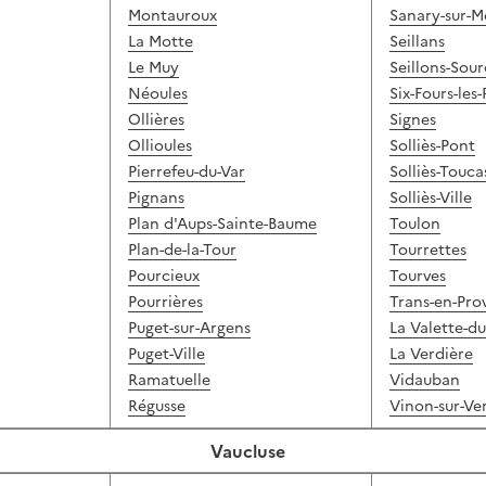
Montauroux
Sanary-sur-M
La Motte
Seillans
Le Muy
Seillons-Sou
Néoules
Six-Fours-les-
Ollières
Signes
Ollioules
Solliès-Pont
Pierrefeu-du-Var
Solliès-Touca
Pignans
Solliès-Ville
Plan d'Aups-Sainte-Baume
Toulon
Plan-de-la-Tour
Tourrettes
Pourcieux
Tourves
Pourrières
Trans-en-Pro
Puget-sur-Argens
La Valette-du
Puget-Ville
La Verdière
Ramatuelle
Vidauban
Régusse
Vinon-sur-Ve
Vaucluse