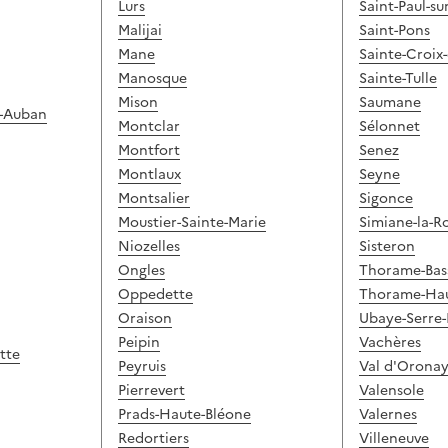
Lurs
Saint-Paul-s
Malijai
Saint-Pons
Mane
Sainte-Croix
Manosque
Sainte-Tulle
Mison
Saumane
t-Auban
Montclar
Sélonnet
Montfort
Senez
Montlaux
Seyne
Montsalier
Sigonce
Moustier-Sainte-Marie
Simiane-la-R
Niozelles
Sisteron
Ongles
Thorame-Bas
Oppedette
Thorame-Ha
Oraison
Ubaye-Serre
Peipin
Vachères
tte
Peyruis
Val d'Orona
Pierrevert
Valensole
Prads-Haute-Bléone
Valernes
Redortiers
Villeneuve