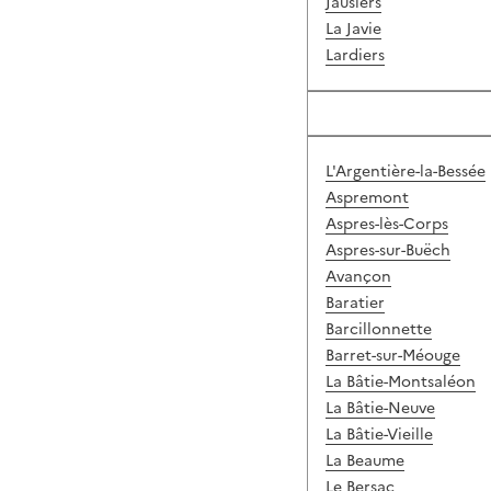
Jausiers
La Javie
Lardiers
L'Argentière-la-Bessée
Aspremont
Aspres-lès-Corps
Aspres-sur-Buëch
Avançon
Baratier
Barcillonnette
Barret-sur-Méouge
La Bâtie-Montsaléon
La Bâtie-Neuve
La Bâtie-Vieille
La Beaume
Le Bersac