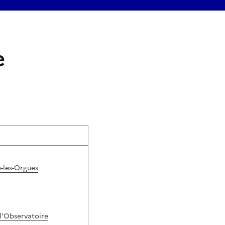
e
e-les-Orgues
 l'Observatoire