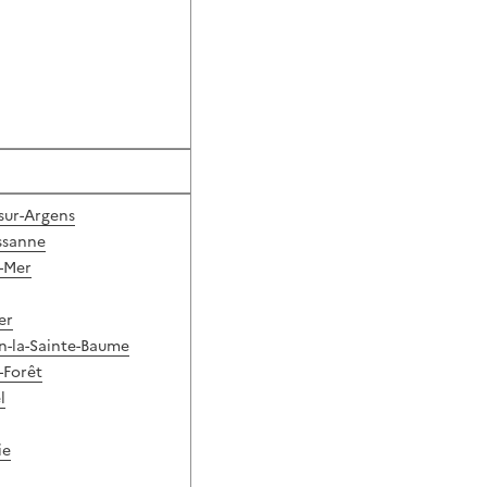
sur-Argens
ssanne
r-Mer
er
n-la-Sainte-Baume
-Forêt
l
ie