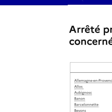
Arrêté p
concern
Allemagne-en-Proven
Allos
Aubignosc
Banon
Barcelonnette
Bevons