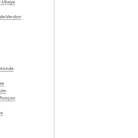
ur-Ubaye
-de-Verdon
otonde
se
ute
-Ponçon
ye