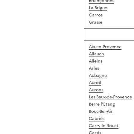
Briançonnet
La Brigue
Carros
Grasse
Aix-en-Provence
Allauch
Alleins
Arles
Aubagne
Auriol
Aurons
Les Baux-de-Provence
Berre l'Etang
Bouc-Bel-Air
Cabriès
Carry-le-Rouet
Cassis