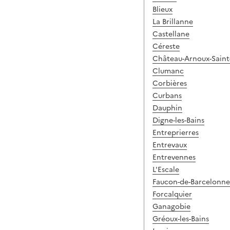
Blieux
La Brillanne
Castellane
Céreste
Château-Arnoux-Sain
Clumanc
Corbières
Curbans
Dauphin
Digne-les-Bains
Entreprierres
Entrevaux
Entrevennes
L'Escale
Faucon-de-Barcelonne
Forcalquier
Ganagobie
Gréoux-les-Bains