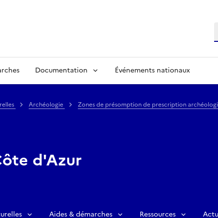
R
arches
Documentation
Événements nationaux
relles
Archéologie
Zones de présomption de prescription archéolog
ôte d'Azur
urelles
Aides & démarches
Ressources
Actu