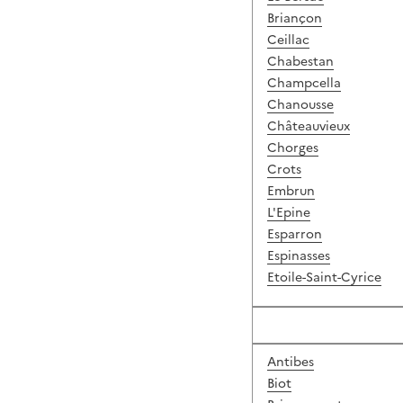
Briançon
Ceillac
Chabestan
Champcella
Chanousse
Châteauvieux
Chorges
Crots
Embrun
L'Epine
Esparron
Espinasses
Etoile-Saint-Cyrice
Antibes
Biot