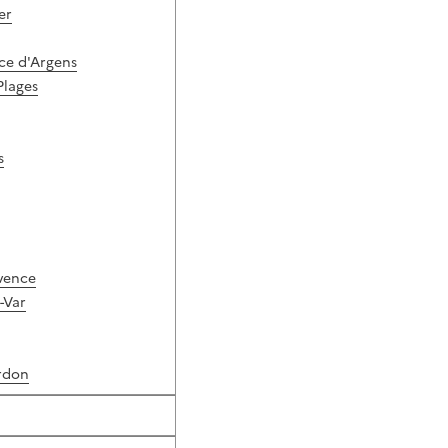
er
rce d'Argens
Plages
s
vence
-Var
rdon