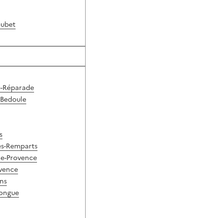
oubet
e-Réparade
-Bedoule
s
les-Remparts
de-Provence
vence
ins
longue