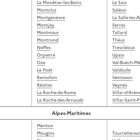
Le
Monêtier-les-Bains
Le Saix
Montclus
Saléon
Montgenèvre
La Salle-les-A
Montjay
Serres
Montmaur
Tallard
Montrond
Théus
Neffes
Trescléoux
Orpierre
Upaix
Oze
Val-Buëch-M
Le Poët
Valdoule
Remollon
Ventavon
Réotier
Veynes
La Roche-de-Rame
Villar-d'Arèn
La Roche-des-Arnauds
Villar-Saint-
Alpes-Maritimes
Menton
Mougins
Tourrette-su