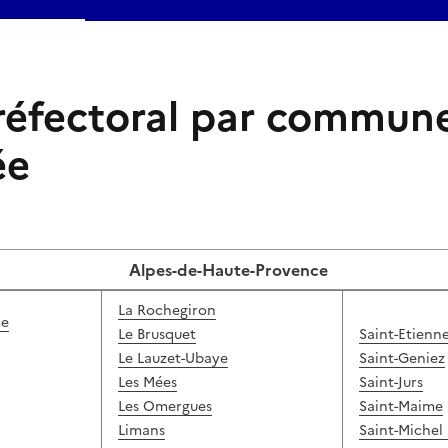
réfectoral par commun
ée
Alpes-de-Haute-Provence
La Rochegiron
ce
Le Brusquet
Saint-Etienn
Le Lauzet-Ubaye
Saint-Geniez
Les Mées
Saint-Jurs
Les Omergues
Saint-Maime
Limans
Saint-Michel