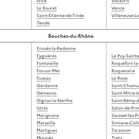
Nice
Vallauris
Le Rouret
Vence
Saint-Etienne-de-Tinée
Villeneuve-L
Tende
Bouches-du-Rhône
Ensuès-la-Redonne
Eyguières
Le Puy-Saint
Fontvieille
Roquefort-la
Fos-sur-Mer
Roquevaire
Fuveau
Le Rove
Gardanne
Saint-Chama
Gémenos
Saint-Mitre-
Gignac-la-Nerthe
Saint-Rémy-
Istres
Salon-de-Pro
Marignane
Sausset-les-P
Marseille
Simiane-Col
Martigues
Tarascon
Mouriès
Trets