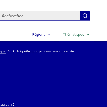
echercher
Lancer la
Régions
Thématiques
ique
Arrêté préfectoral par commune concernée
alités