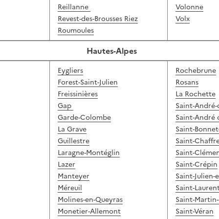
Reillanne
Volonne
Revest-des-Brousses
Riez
Volx
Roumoules
Hautes-Alpes
Eygliers
Rochebrune
Forest-Saint-Julien
Rosans
Freissinières
La Rochette
Gap
Saint-André-
Garde-Colombe
Saint-André
La Grave
Saint-Bonne
Guillestre
Saint-Chaffr
Laragne-Montéglin
Saint-Clémen
Lazer
Saint-Crépin
Manteyer
Saint-Julien
Méreuil
Saint-Lauren
Molines-en-Queyras
Saint-Martin
Monetier-Allemont
Saint-Véran