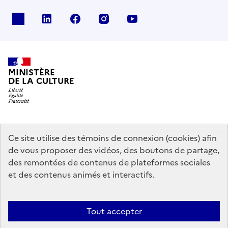
x
linkedin
facebook
instagram
youtube
MINISTÈRE
DE LA CULTURE
data.gouv.fr
legifrance.gouv.fr
info.gouv.fr
Ce site utilise des témoins de connexion (cookies) afin
de vous proposer des vidéos, des boutons de partage,
service-public.gouv.fr
des remontées de contenus de plateformes sociales
et des contenus animés et interactifs.
Mentions légales
Accessibilité : partiellement conforme
Politique
Tout accepter
d’utilisation des témoins de connexion (cookies)
Politique générale de