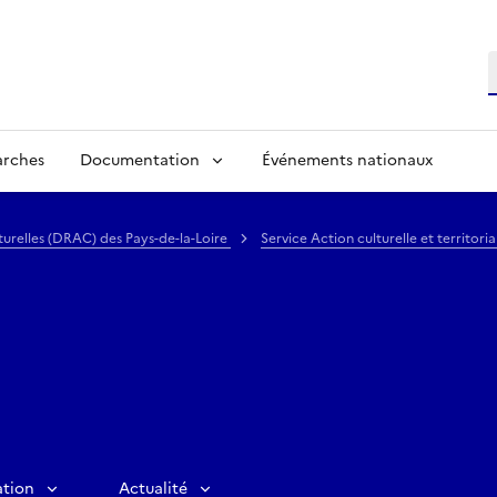
R
arches
Documentation
Événements nationaux
lturelles (DRAC) des Pays-de-la-Loire
Service Action culturelle et territori
ation
Actualité