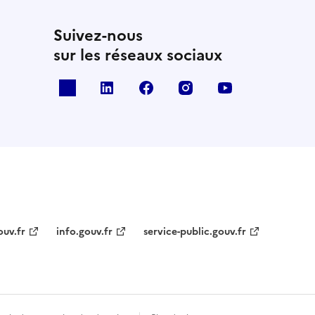
Suivez-nous
sur les réseaux sociaux
x
linkedin
facebook
instagram
youtube
ouv.fr
info.gouv.fr
service-public.gouv.fr