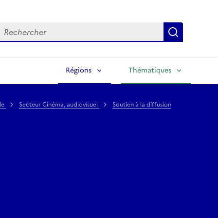
echercher
Lancer la
Régions
Thématiques
ale
Secteur Cinéma, audiovisuel
Soutien à la diffusion