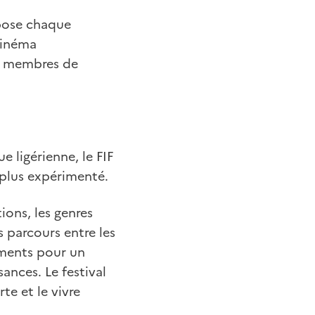
opose chaque
cinéma
ou membres de
 ligérienne, le FIF
 plus expérimenté.
tions, les genres
s parcours entre les
ements pour un
ances. Le festival
te et le vivre