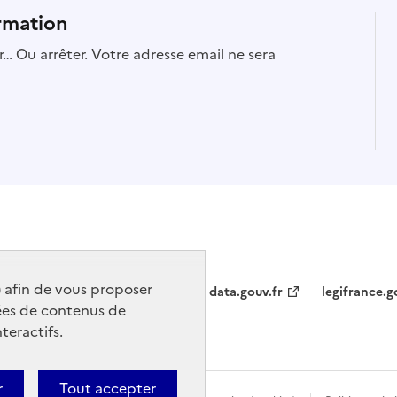
rmation
… Ou arrêter. Votre adresse email ne sera
) afin de vous proposer
data.gouv.fr
legifrance.g
ées de contenus de
teractifs.
r
Tout accepter