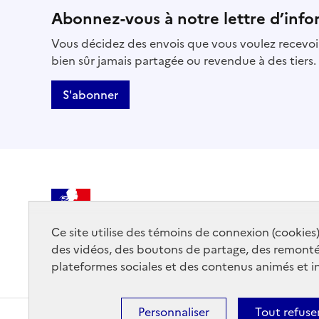
Abonnez-vous à notre lettre d’info
Vous décidez des envois que vous voulez recevoir
bien sûr jamais partagée ou revendue à des tiers.
S'abonner
MINISTÈRE
DE LA CULTURE
Ce site utilise des témoins de connexion (cookies
des vidéos, des boutons de partage, des remont
plateformes sociales et des contenus animés et in
Personnaliser
Tout refuse