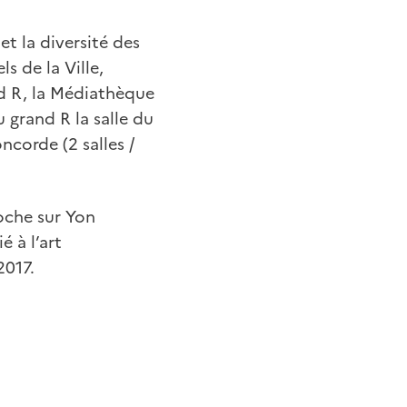
et la diversité des
s de la Ville,
nd R, la Médiathèque
u grand R la salle du
ncorde (2 salles /
Roche sur Yon
é à l’art
2017.