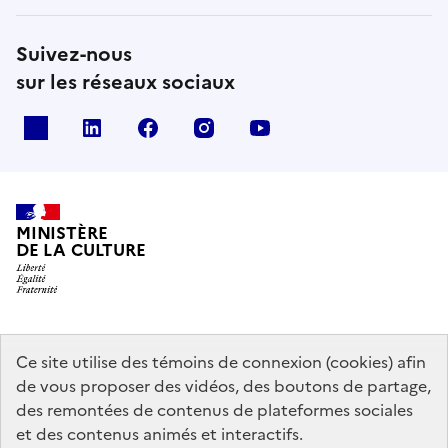
Suivez-nous
sur les réseaux sociaux
x
linkedin
facebook
instagram
youtube
MINISTÈRE
DE LA CULTURE
data.gouv.fr
legifrance.gouv.fr
info.gouv.fr
Ce site utilise des témoins de connexion (cookies) afin
de vous proposer des vidéos, des boutons de partage,
service-public.gouv.fr
des remontées de contenus de plateformes sociales
et des contenus animés et interactifs.