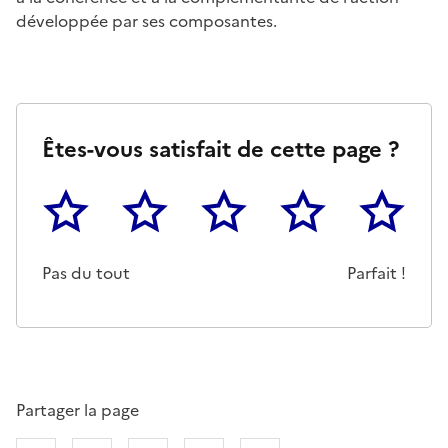
développée par ses composantes.
Êtes-vous satisfait de cette page ?
1
2
3
4
5
Cette page ne pas m'a pas du tout été utile
Un peu
Cette page m'a été moyennemen
Cette page m'a été trè
Cette page 
Pas du tout
Parfait !
Partager la page