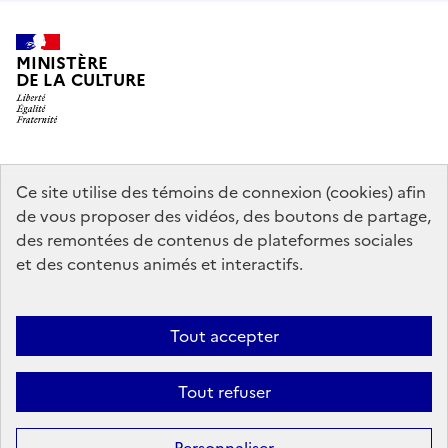
MINISTÈRE
DE LA CULTURE
data.gouv.fr
legifrance.gouv.fr
info.gouv.fr
Ce site utilise des témoins de connexion (cookies) afin
de vous proposer des vidéos, des boutons de partage,
service-public.gouv.fr
des remontées de contenus de plateformes sociales
et des contenus animés et interactifs.
Mentions légales
Accessibilité : partiellement conforme
Politique
Tout accepter
d’utilisation des témoins de connexion (cookies)
Politique générale de
protection des données
Plan du site
Tout refuser
Sauf mention contraire, tous les contenus de ce site sont sous
licence