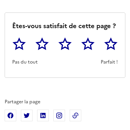
Êtes-vous satisfait de cette page ?
1
2
3
4
5
Cette page ne pas m'a pas du tout été utile
Un peu
Cette page m'a été moyennemen
Cette page m'a été trè
Cette page 
Pas du tout
Parfait !
Partager la page
Partager sur Facebook
Partager sur X
Partager sur Linkedin
Partager sur Instagram
Copier dans le presse