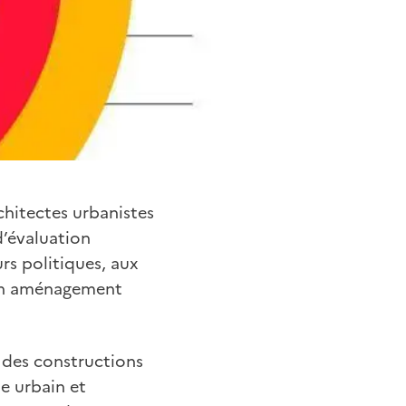
rchitectes urbanistes
d’évaluation
urs politiques, aux
 un aménagement
é des constructions
te urbain et