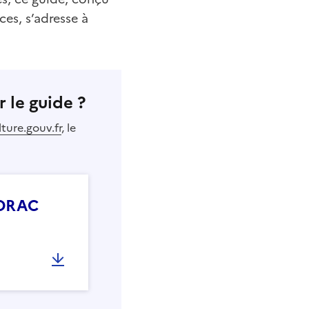
ces, s’adresse à
r le guide
?
ture.gouv.fr
, le
e DRAC