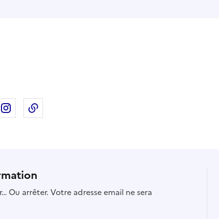
ebook
ur X
rtager sur Linkedin
Partager sur Instagram
Copier dans le presse-papier
rmation
… Ou arrêter. Votre adresse email ne sera