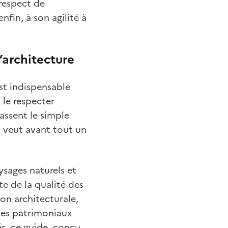
 respect de
nfin, à son agilité à
’architecture
st indispensable
 le respecter
assent le simple
se veut avant tout un
aysages naturels et
e de la qualité des
on architecturale,
ites patrimoniaux
és, ce guide, conçu