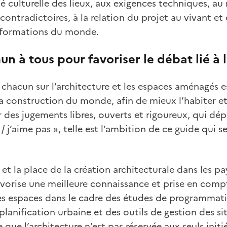
té culturelle des lieux, aux exigences techniques, au
 contradictoires, à la relation du projet au vivant et e
sformations du monde.
n à tous pour favoriser le débat lié à l
 chacun sur l’architecture et les espaces aménagés e
a construction du monde, afin de mieux l’habiter et
 des jugements libres, ouverts et rigoureux, qui dép
/ j’aime pas », telle est l’ambition de ce guide qui 
 et la place de la création architecturale dans les p
avorise une meilleure connaissance et prise en compt
es espaces dans le cadre des études de programmati
anification urbaine et des outils de gestion des s
 que l’architecture n’est pas réservée aux seuls initi