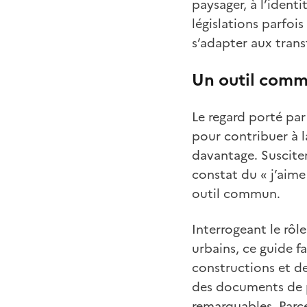
paysager, à l’identi
législations parfois
s’adapter aux tran
Un o
util commu
Le regard porté par
pour contribuer à l
davantage. Susciter
constat du « j’aime 
outil commun.
Interrogeant le rôle
urbains, ce guide f
constructions et d
des documents de pl
remarquables. Parce