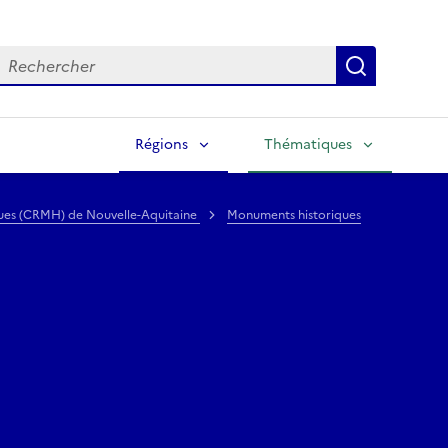
echercher
Lancer la
Régions
Thématiques
ques (CRMH) de Nouvelle-Aquitaine
Monuments historiques