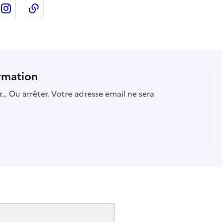
ebook
ur X
rtager sur Linkedin
Partager sur Instagram
Copier dans le presse-papier
rmation
… Ou arrêter. Votre adresse email ne sera