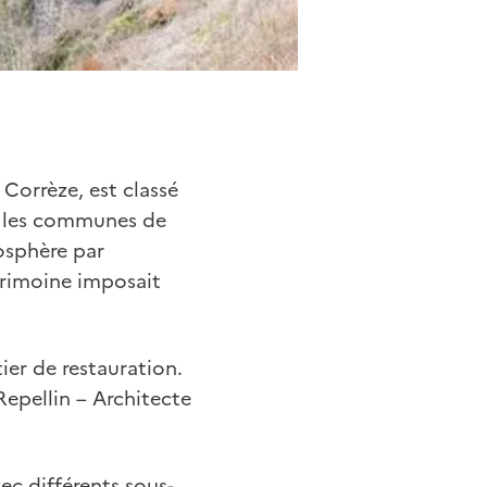
Corrèze, est classé
e les communes de
iosphère par
trimoine imposait
er de restauration.
Repellin – Architecte
ec différents sous-