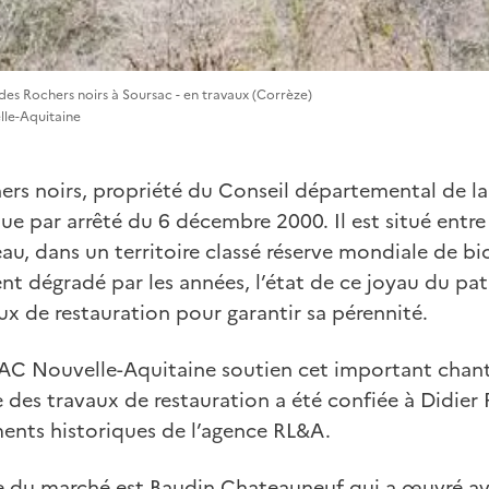
es Rochers noirs à Soursac - en travaux (Corrèze)
le-Aquitaine
rs noirs, propriété du Conseil départemental de la 
e par arrêté du 6 décembre 2000. Il est situé entr
au, dans un territoire classé réserve mondiale de b
t dégradé par les années, l’état de ce joyau du pa
x de restauration pour garantir sa pérennité.
AC Nouvelle-Aquitaine soutien cet important chanti
 des travaux de restauration a été confiée à Didier 
nts historiques de l’agence RL&A.
ire du marché est Baudin Chateauneuf qui a œuvré av