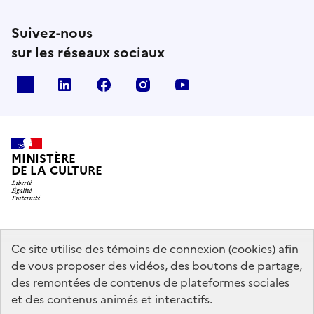
Suivez-nous
sur les réseaux sociaux
x
linkedin
facebook
instagram
youtube
MINISTÈRE
DE LA CULTURE
data.gouv.fr
legifrance.gouv.fr
info.gouv.fr
Ce site utilise des témoins de connexion (cookies) afin
de vous proposer des vidéos, des boutons de partage,
service-public.gouv.fr
des remontées de contenus de plateformes sociales
et des contenus animés et interactifs.