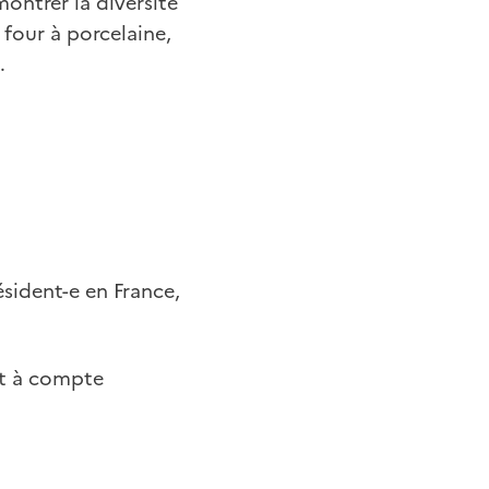
ontrer la diversité
 four à porcelaine,
.
ésident-e en France,
et à compte