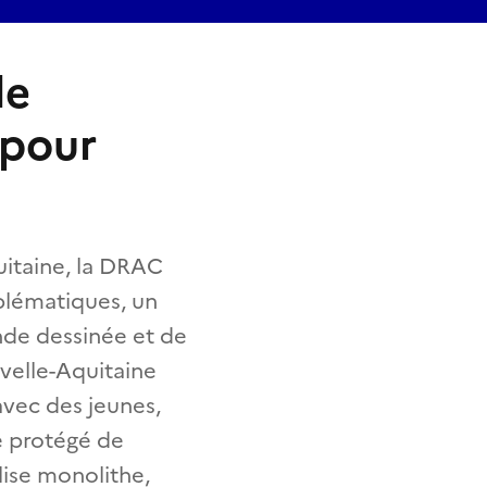
de
 pour
uitaine, la DRAC
blématiques, un
ande dessinée et de
velle-Aquitaine
avec des jeunes,
e protégé de
lise monolithe,