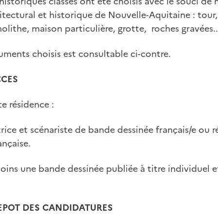
storiques classés ont été choisis avec le souci de m
tectural et historique de Nouvelle-Aquitaine : tour,
olithe, maison particulière, grotte, roches gravées..
uments choisis est consultable ci-contre.
CCES
te résidence :
trice et scénariste de bande dessinée français/e ou r
ançaise.
moins une bande dessinée publiée à titre individuel 
DEPOT DES CANDIDATURES