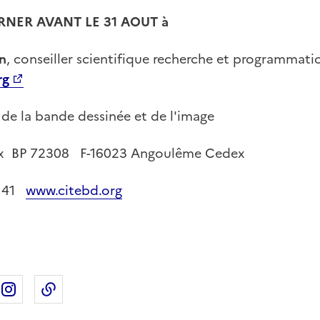
RNER AVANT LE 31 AOUT à
in
, conseiller scientifique recherche et programmati
rg
 de la bande dessinée et de l'image
ux BP 72308 F-16023 Angoulême Cedex
5 41
www.citebd.org
ebook
ur X
rtager sur Linkedin
Partager sur Instagram
Copier dans le presse-papier