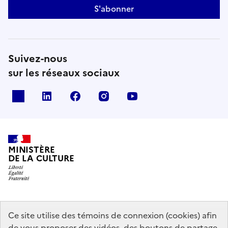
S'abonner
Suivez-nous
sur les réseaux sociaux
x
linkedin
facebook
instagram
youtube
MINISTÈRE
DE LA CULTURE
data.gouv.fr
legifrance.gouv.fr
info.gouv.fr
Ce site utilise des témoins de connexion (cookies) afin
de vous proposer des vidéos, des boutons de partage,