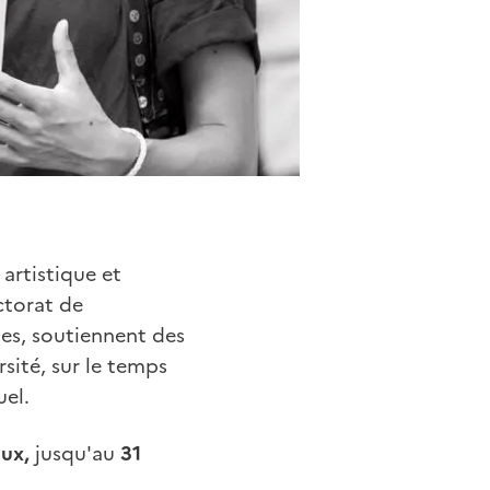
 artistique et
ctorat de
les, soutiennent des
rsité, sur le temps
uel.
ux,
jusqu'au
31