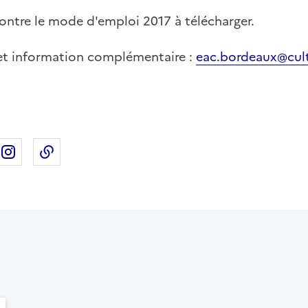
ontre le mode d'emploi 2017 à télécharger.
et information complémentaire :
eac.bordeaux@cult
ebook
ur X
rtager sur Linkedin
Partager sur Instagram
Copier dans le presse-papier