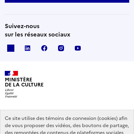
Suivez-nous
sur les réseaux sociaux
x
linkedin
facebook
instagram
youtube
MINISTÈRE
DE LA CULTURE
data.gouv.fr
legifrance.gouv.fr
info.gouv.fr
Ce site utilise des témoins de connexion (cookies) afin
de vous proposer des vidéos, des boutons de partage,
service-public.gouv.fr
des remontées de contenus de plateformes sociales