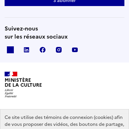
S'abonner
Suivez-nous
sur les réseaux sociaux
x
linkedin
facebook
instagram
youtube
MINISTÈRE
DE LA CULTURE
data.gouv.fr
legifrance.gouv.fr
info.gouv.fr
Ce site utilise des témoins de connexion (cookies) afin
de vous proposer des vidéos, des boutons de partage,
service-public.gouv.fr